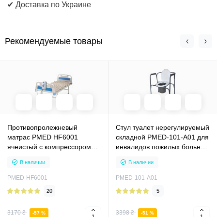
✔ Доставка по Украине
Рекомендуемые товары
Противопролежневый
Стул туалет нерегулируемый
матрас PMED HF6001
складной PMED-101-A01 для
ячеистый с компрессором
инвалидов пожилых больных
против от пролежней
кресло
В наличии
В наличии
антипролежневый для
больного
PMED-HF6001
PMED-101-A01
20
5
3170 ₴
3398 ₴
-57 %
-51 %