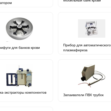
Мобильный банк крови
батором
Прибор для автоматического
ифуги для банков крови
плазмафереза
а-экстракторы компонентов
Запаиватели ПВХ трубок