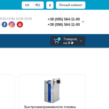
Личный кабинет
₴
UA
RU
8:00 
Сб-Вс 10:00-16:00
+38 (095) 564-11-00
+38 (096) 564-11-00
х
Tоваров,
0
на
0 ₴
Быстрозамораживатели плазмы