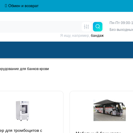
Обмен и возврат
Пн-Пт 09:00-1
Без выходны
Я ищу, например,
бандаж
рудование для банков крови
р для тромбоцитов с