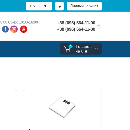
Личный кабинет
₴
UA
RU
8:00 
Сб-Вс 10:00-16:00
+38 (095) 564-11-00
+38 (096) 564-11-00
х
Tоваров,
0
на
0 ₴