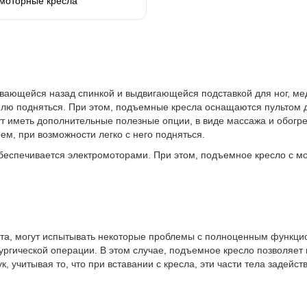
моторные кресла
ывающейся назад спинкой и выдвигающейся подставкой для ног, м
елю подняться. При этом, подъемные кресла оснащаются пультом
т иметь дополнительные полезные опции, в виде массажа и обогрев
м, при возможности легко с него подняться.
 обеспечивается электромоторами. При этом, подъемное кресло с м
аста, могут испытывать некоторые проблемы с полноценным функц
ргической операции. В этом случае, подъемное кресло позволяет 
ук, учитывая то, что при вставании с кресла, эти части тела задейс