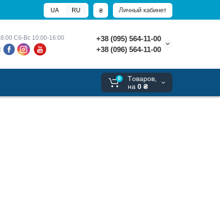
Личный кабинет
₴
UA
RU
8:00 
Сб-Вс 10:00-16:00
+38 (095) 564-11-00
+38 (096) 564-11-00
х
Tоваров,
0
на
0 ₴