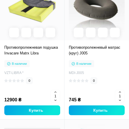
Противопролежневая подушка
Противопролежневый матрас
Invacare Matrx Libra
(круг) J005
В наличии
В наличии
VZT-LIBRA *
MDI-J005
0
0
12900 ₴
745 ₴
Купить
Купить