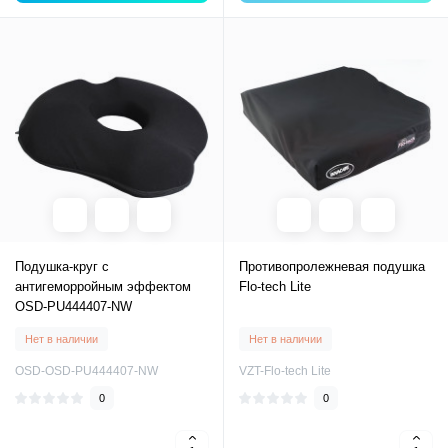
Подушка-круг с
Противопролежневая подушка
антигеморройным эффектом
Flo-tech Lite
OSD-PU444407-NW
Нет в наличии
Нет в наличии
OSD-OSD-PU444407-NW
VZT-Flo-tech Lite
0
0