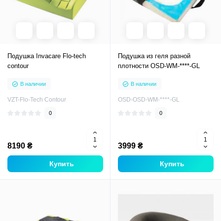
Подушка Invacare Flo-tech
Подушка из геля разной
contour
плотности OSD-WM-****-GL
В наличии
В наличии
VZT-Flo-Tech Contour
OSD-OSD-WM-****-GL
0
0
8190 ₴
3999 ₴
Купить
Купить