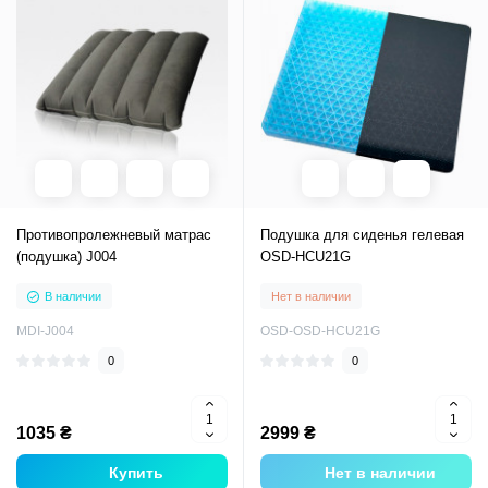
Противопролежневый матрас
Подушка для сиденья гелевая
(подушка) J004
OSD-HCU21G
В наличии
Нет в наличии
MDI-J004
OSD-OSD-HCU21G
0
0
1035 ₴
2999 ₴
Купить
Нет в наличии