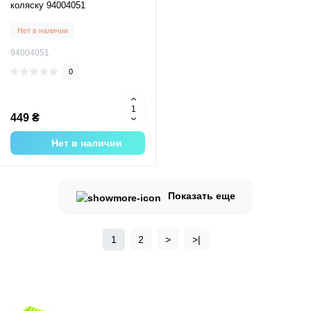
коляску 94004051
Нет в наличии
94004051
0
449 ₴
Нет в наличии
Показать еще
1
2
>
>|