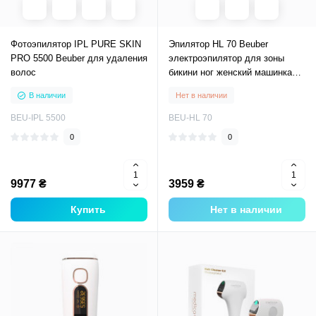
Фотоэпилятор IPL PURE SKIN
Эпилятор HL 70 Beuber
PRO 5500 Beuber для удаления
электроэпилятор для зоны
волос
бикини ног женский машинка
для эпиляции
В наличии
Нет в наличии
BEU-IPL 5500
BEU-HL 70
0
0
9977 ₴
3959 ₴
Купить
Нет в наличии