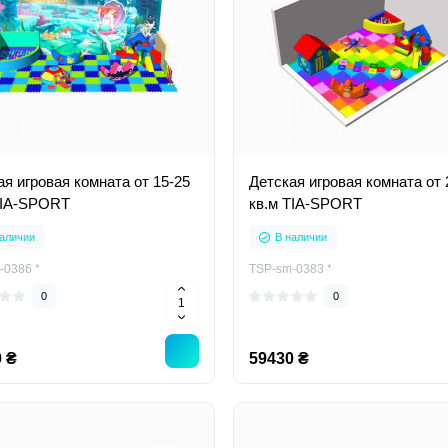
ая игровая комната от 15-25
Детская игровая комната от 
TIA-SPORT
кв.м TIA-SPORT
аличии
В наличии
-0386 *
TSP-sm-0383 *
0
0
 ₴
59430 ₴