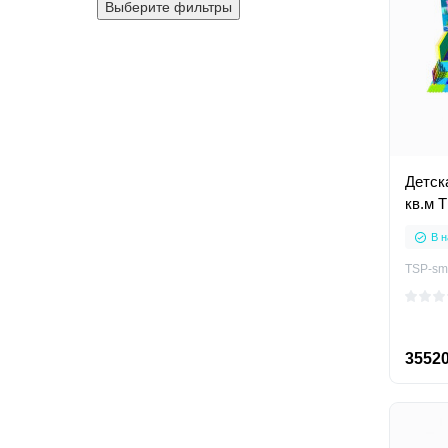
Выберите фильтры
Детск
кв.м 
В н
TSP-sm
35520