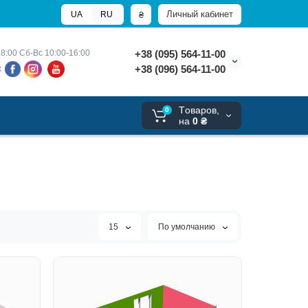
Личный кабинет
₴
UA
RU
8:00 
Сб-Вс 10:00-16:00
+38 (095) 564-11-00
+38 (096) 564-11-00
х
Tоваров,
0
на
0 ₴
15
По умолчанию