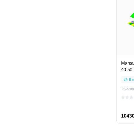
Мягка
40-50
В н
TSP-sm
10430