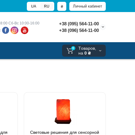
Личный кабинет
₴
UA
RU
8:00 
Сб-Вс 10:00-16:00
+38 (095) 564-11-00
+38 (096) 564-11-00
х
Tоваров,
0
на
0 ₴
 для
Световые решения для сенсорной