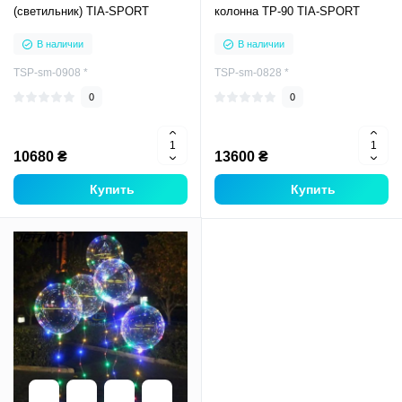
(светильник) TIA-SPORT
колонна ТР-90 TIA-SPORT
В наличии
В наличии
TSP-sm-0908 *
TSP-sm-0828 *
0
0
10680 ₴
13600 ₴
Купить
Купить