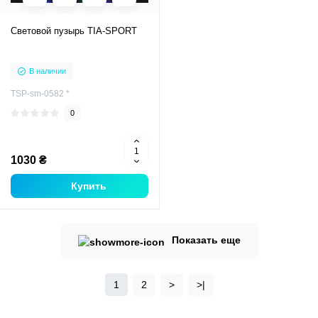
Световой пузырь TIA-SPORT
В наличии
TSP-sm-0582 *
0
1030 ₴
Купить
Показать еще
1
2
>
>|