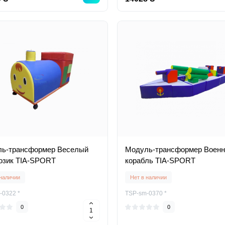
ь-трансформер Веселый
Модуль-трансформер Воен
озик TIA-SPORT
корабль TIA-SPORT
 наличии
Нет в наличии
-0322 *
TSP-sm-0370 *
0
0