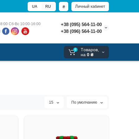
Личный кабинет
₴
UA
RU
8:00 
Сб-Вс 10:00-16:00
+38 (095) 564-11-00
+38 (096) 564-11-00
х
Tоваров,
0
на
0 ₴
15
По умолчанию