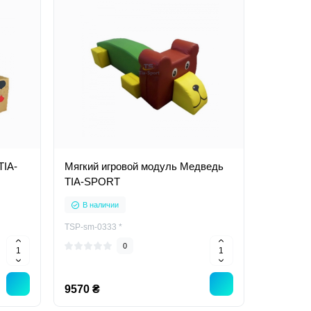
TIA-
Мягкий игровой модуль Медведь
TIA-SPORT
В наличии
TSP-sm-0333 *
0
9570 ₴