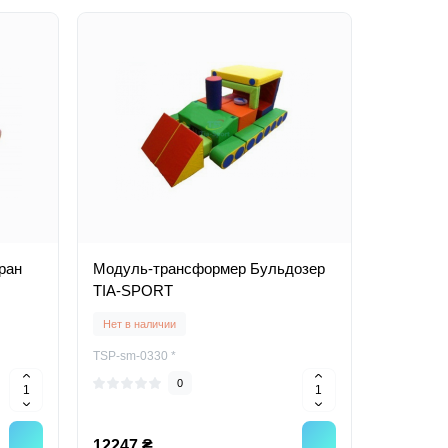
ран
Модуль-трансформер Бульдозер
TIA-SPORT
Нет в наличии
TSP-sm-0330 *
0
12247 ₴