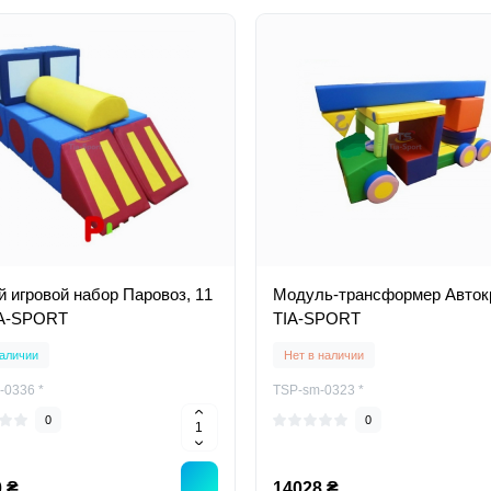
й игровой набор Паровоз, 11
Модуль-трансформер Авток
IA-SPORT
TIA-SPORT
аличии
Нет в наличии
-0336 *
TSP-sm-0323 *
0
0
 ₴
14028 ₴