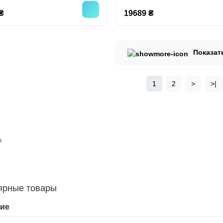
₴
19689 ₴
Показат
1
2
>
>|
ярные товары
ие