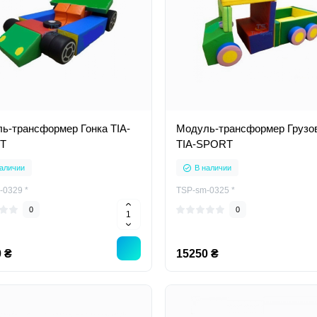
ь-трансформер Гонка TIA-
Модуль-трансформер Грузо
T
TIA-SPORT
аличии
В наличии
-0329 *
TSP-sm-0325 *
0
0
 ₴
15250 ₴