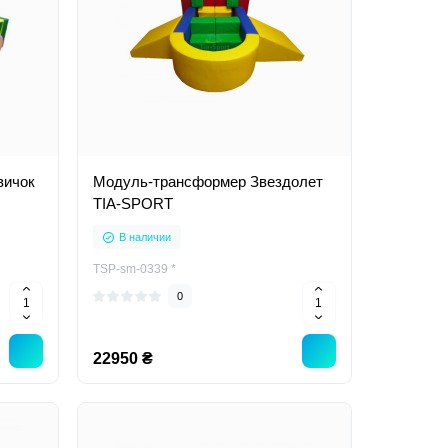
вичок
Модуль-трансформер Звездолет
TIA-SPORT
В наличии
TSP-sm-0339 *
0
22950 ₴