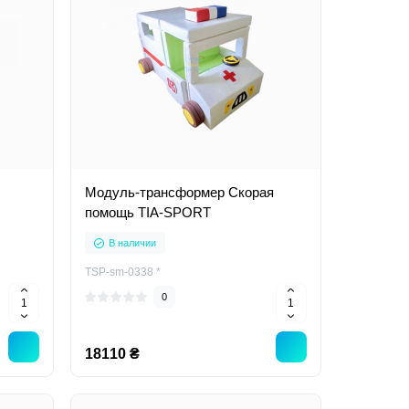
Модуль-трансформер Скорая
помощь TIA-SPORT
В наличии
TSP-sm-0338 *
0
18110 ₴