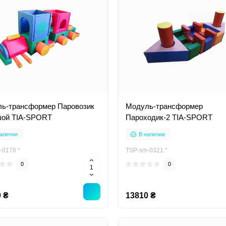
ь-трансформер Паровозик
Модуль-трансформер
ой TIA-SPORT
Пароходик-2 TIA-SPORT
аличии
В наличии
-0178 *
TSP-sm-0321 *
0
0
 ₴
13810 ₴