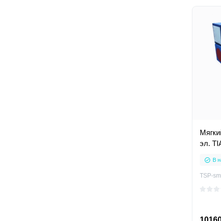
Мягки
эл. T
В н
TSP-sm
10160