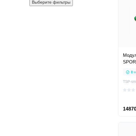
Выберите фильтры
Модул
SPOR
В н
TSP-sm
14870