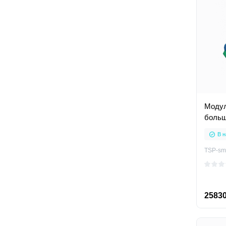
Модул
больш
В н
TSP-sm
25830