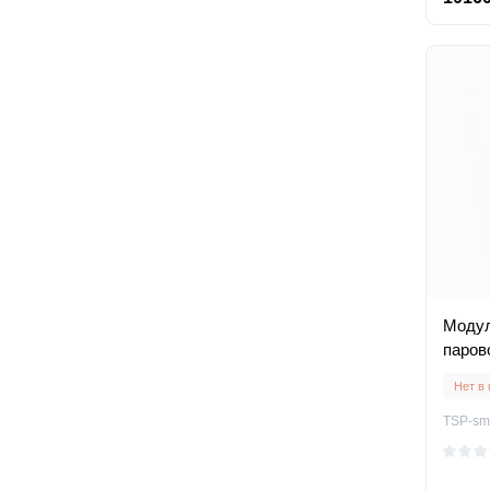
Модул
паров
Нет в
TSP-sm