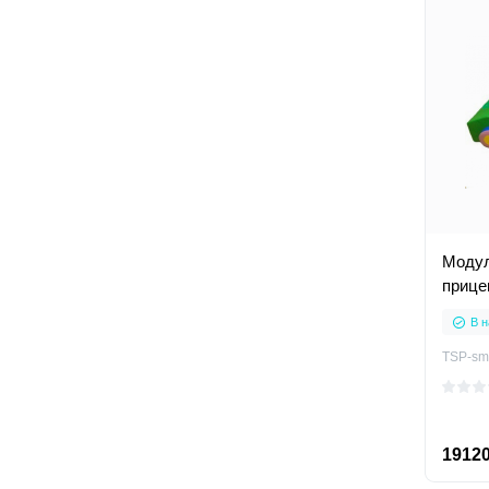
Модул
прице
В н
TSP-sm
19120