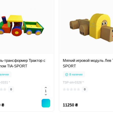
ь-трансформер Трактор с
Мягкий игровой модуль Лев 
пом TIA-SPORT
SPORT
аличии
В наличии
-0331 *
TSP-sm-0328 *
0
0
 ₴
11250 ₴