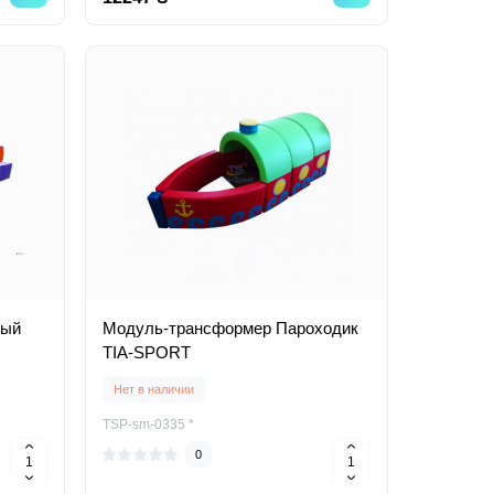
ный
Модуль-трансформер Пароходик
TIA-SPORT
Нет в наличии
TSP-sm-0335 *
0