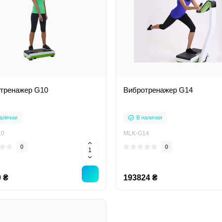
тренажер G10
Вибротренажер G14
аличии
В наличии
10
MLK-G14
0
0
 ₴
193824 ₴