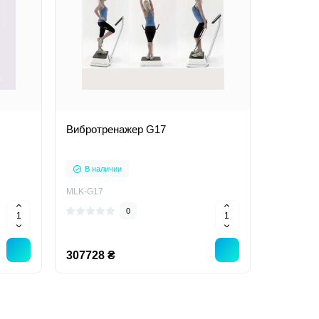
Вибротренажер G17
В наличии
MLK-G17
0
307728 ₴