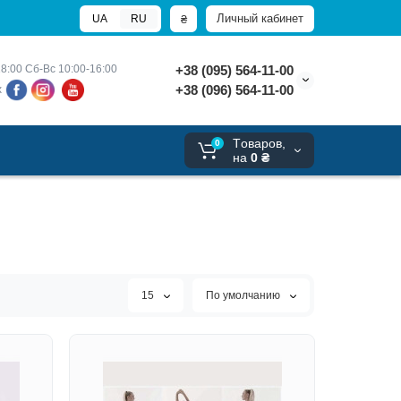
Личный кабинет
₴
UA
RU
8:00 
Сб-Вс 10:00-16:00
+38 (095) 564-11-00
+38 (096) 564-11-00
х
Tоваров,
0
на
0 ₴
15
По умолчанию