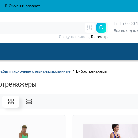
Обмен и возврат
Пн-Пт 09:00-1
Без выходны
Я ищу, например,
Тонометр
еабилитационные специализированные
Вибротренажеры
отренажеры