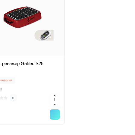
тренажер Galileo S25
 наличии
25
0