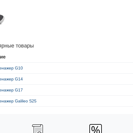
ярные товары
ие
енажер G10
енажер G14
енажер G17
нажер Galileo S25