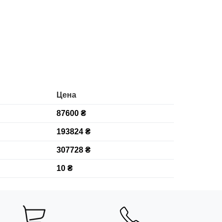
Цена
87600 ₴
193824 ₴
307728 ₴
10 ₴