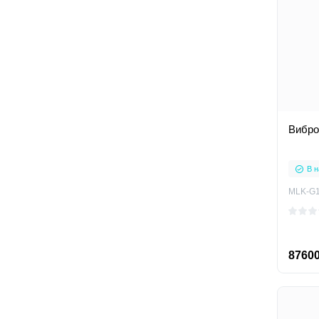
Вибро
В н
MLK-G
87600