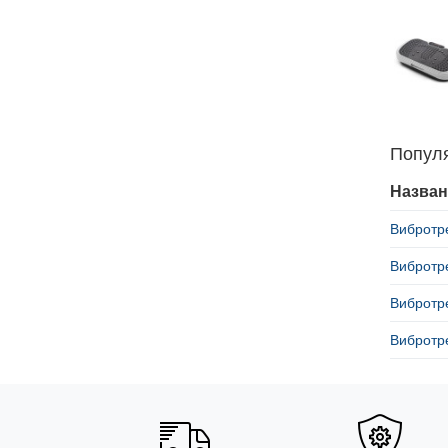
Попул
Назван
Вибротр
Вибротр
Вибротр
Вибротре