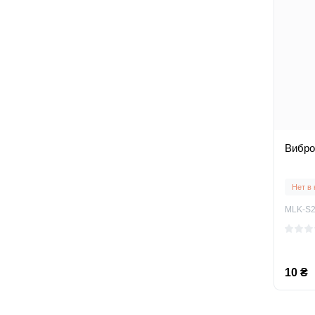
Вибро
Нет в
MLK-S
10 ₴