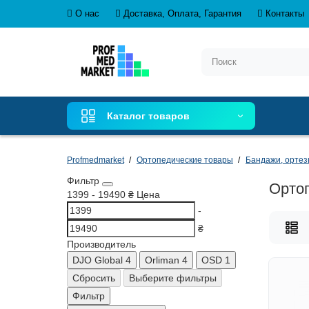
О нас
Доставка, Оплата, Гарантия
Контакты
Каталог товаров
Profmedmarket
Ортопедические товары
Бандажи, ортез
Фильтр
Ортоп
1399
-
19490
₴
Цена
-
₴
Производитель
DJO Global
4
Orliman
4
OSD
1
Сбросить
Выберите фильтры
Фильтр