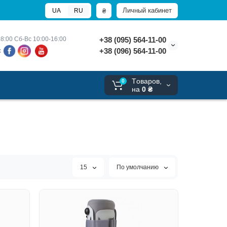
Личный кабинет
₴
UA
RU
8:00 
Сб-Вс 10:00-16:00
+38 (095) 564-11-00
+38 (096) 564-11-00
х
Tоваров,
0
на
0 ₴
15
По умолчанию