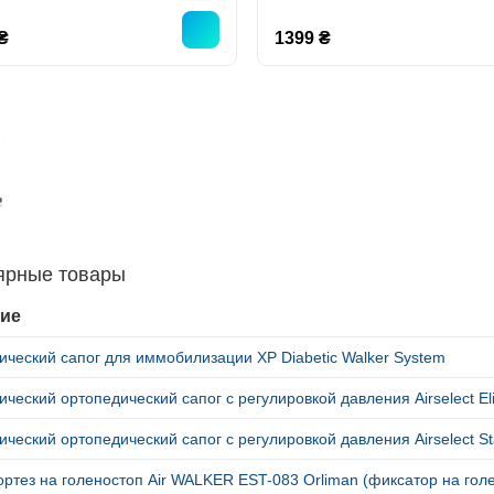
₴
1399 ₴
ярные товары
ие
ческий сапог для иммобилизации XP Diabetic Walker System
ческий ортопедический сапог с регулировкой давления Airselect Eli
ческий ортопедический сапог с регулировкой давления Airselect St
ртез на голеностоп Air WALKER EST-083 Orliman (фиксатор на голе