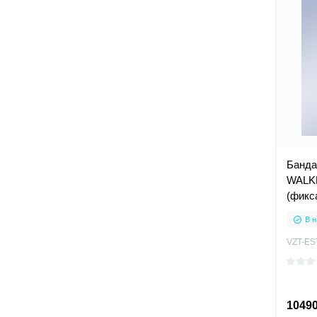
Банда
WALKE
(фикс
сустав
В н
VZT-ES
10490