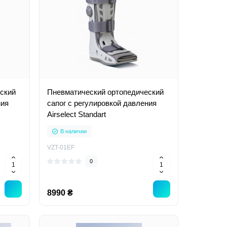
ский
Пневматический ортопедический
ния
сапог с регулировкой давления
Airselect Standart
В наличии
VZT-01EF
0
8990 ₴