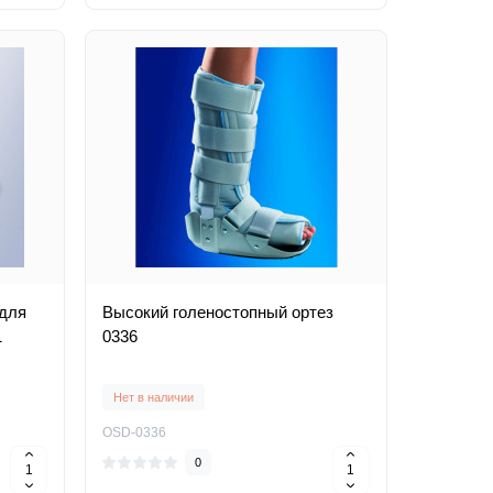
 для
Высокий голеностопный ортез
1
0336
Нет в наличии
OSD-0336
0