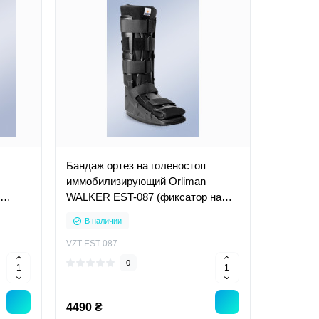
Бандаж ортез на голеностоп
иммобилизирующий Orliman
WALKER EST-087 (фиксатор на
голеностопный сустав)
В наличии
VZT-EST-087
0
4490 ₴