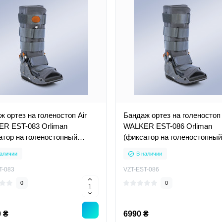
ж ортез на голеностоп Air
Бандаж ортез на голеностоп
R EST-083 Orliman
WALKER EST-086 Orliman
атор на голеностопный
(фиксатор на голеностопный
, на стопу)
сустав, на стопу)
аличии
В наличии
T-083
VZT-EST-086
0
0
 ₴
6990 ₴