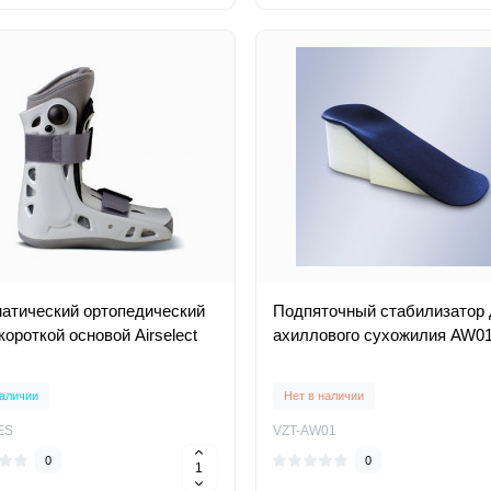
атический ортопедический
Подпяточный стабилизатор
короткой основой Airselect
ахиллового сухожилия AW0
аличии
Нет в наличии
ES
VZT-AW01
0
0