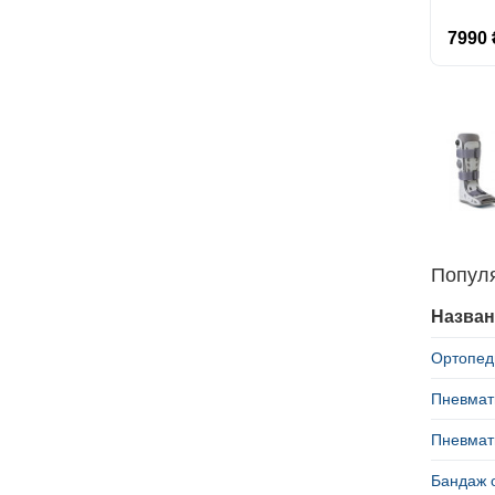
7990 
Попул
Назван
Ортопеди
Пневмати
Пневмати
Бандаж о