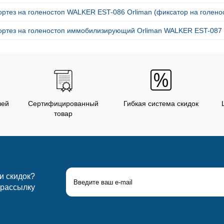
ртез на голеностоп WALKER EST-086 Orliman (фиксатор на голенос
ортез на голеностоп иммобилизирующий Orliman WALKER EST-087 (
лей
Сертифицированный
Гибкая система скидок
товар
 и скидок?
 рассылку