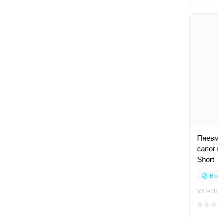
Пневм
сапог 
Short
В н
VZT-01