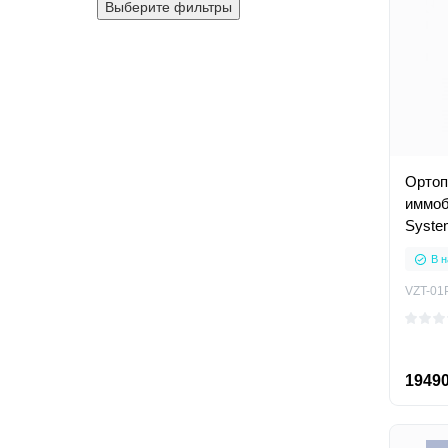
Выберите фильтры
Ортоп
иммоб
Syste
В н
VZT-01
19490