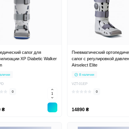
едический сапог для
Пневматический ортопедиче
илизации XP Diabetic Walker
сапог с регулировкой давле
m
Airselect Elite
аличии
В наличии
PD
VZT-01EP
0
0
 ₴
14890 ₴