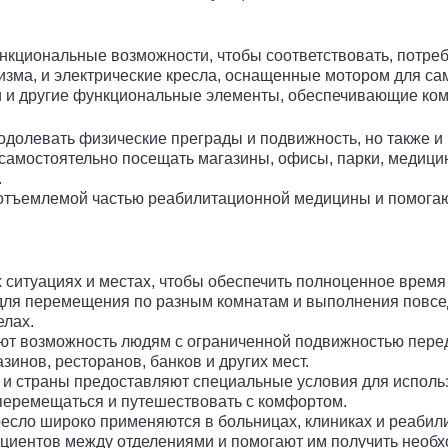
ункциональные возможности, чтобы соответствовать, потре
зма, и электрические кресла, оснащенные мотором для сам
и и другие функциональные элементы, обеспечивающие ком
одолевать физические преграды и подвижность, но также и
самостоятельно посещать магазины, офисы, парки, медицин
.
отъемлемой частью реабилитационной медицины и помогаю
 ситуациях и местах, чтобы обеспечить полноценное время
ля перемещения по разным комнатам и выполнения повсед
елах.
т возможность людям с ограниченной подвижностью перед
инов, ресторанов, банков и других мест.
и страны предоставляют специальные условия для использ
 перемещаться и путешествовать с комфортом.
сло широко применяются в больницах, клиниках и реабил
ациентов между отделениями и помогают им получить необ