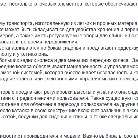
чает несколько ключевых элементов, которые обеспечивают
 транспорта, изготовленную из легких и прочных материал
же может быть складываться для удобства хранения и перен
еров, а также иметь регулируемые опоры для спины и бок
зователя во время передвижения.
станавливаются по бокам сиденья и предлагают поддержку 
соту и угол наклона.
 больших задних колеса и два меньших передних колеса. З
редние колеса обеспечивают маневренность и управляемос
озной системой, которая обеспечивает безопасность и кон
задние колеса, или электронными, управляемыми с помощь
орые предлагают регулировки высоты и угла наклона сиде
тствии с предпочтениями пользователя. Также существуют 
подъема для облегчения перехода пользователя на другие 
ло каталка в свою конструкцию включает различные аксе
ысотой, подушки для сиденья и спины, а также специальные
исимости от производителя и модели. Важно выбирать, со