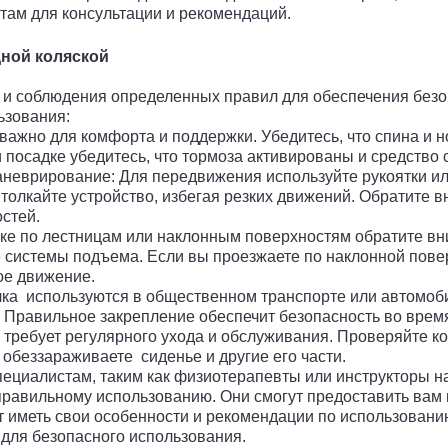
стам для консультации и рекомендаций.
дной коляской
и и соблюдения определенных правил для обеспечения безо
ьзования:
жно для комфорта и поддержки. Убедитесь, что спина и но
посадке убедитесь, что тормоза активированы и средство с
еврирование: Для передвижения используйте рукоятки или
олкайте устройство, избегая резких движений. Обратите в
стей.
е по лестницам или наклонным поверхностям обратите вни
системы подъема. Если вы проезжаете по наклонной повер
ое движение.
а используются в общественном транспорте или автомобил
 Правильное закрепление обеспечит безопасность во врем
требует регулярного ухода и обслуживания. Проверяйте ко
 обеззараживаете сиденье и другие его части.
пециалистам, таким как физиотерапевты или инструкторы н
правильному использованию. Они смогут предоставить вам 
т иметь свои особенности и рекомендации по использовани
для безопасного использования.