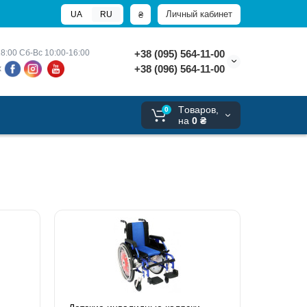
Личный кабинет
₴
UA
RU
8:00 
Сб-Вс 10:00-16:00
+38 (095) 564-11-00
+38 (096) 564-11-00
х
Tоваров,
0
на
0 ₴