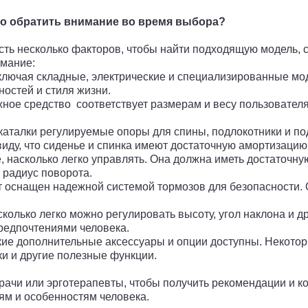
то обратить внимание во время выбора?
сть несколько факторов, чтобы найти подходящую модель,
имание:
 включая складные, электрические и специализированные мод
остей и стиля жизни.
ижное средство соответствует размерам и весу пользовател
у каталки регулируемые опоры для спины, подлокотники и п
виду, что сиденье и спинка имеют достаточную амортизацию
, насколько легко управлять. Она должна иметь достаточн
 радиус поворота.
рт оснащен надежной системой тормозов для безопасности.
лько легко можно регулировать высоту, угол наклона и др
предпочтениями человека.
ие дополнительные аксессуары и опции доступны. Некотор
и и другие полезные функции.
врачи или эрготерапевты, чтобы получить рекомендации и к
ям и особенностям человека.