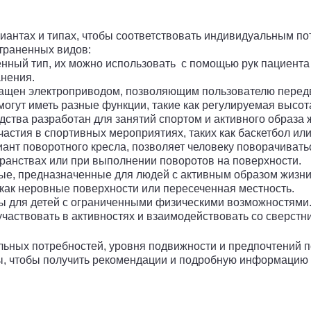
риантах и типах, чтобы соответствовать индивидуальным п
страненных видов:
нный тип, их можно использовать с помощью рук пациент
анения.
ащен электроприводом, позволяющим пользователю передви
огут иметь разные функции, такие как регулируемая высота
ства разработан для занятий спортом и активного образа 
частия в спортивных мероприятиях, таких как баскетбол или
нт поворотного кресла, позволяет человеку поворачивать
транствах или при выполнении поворотов на поверхности.
ые, предназначенные для людей с активным образом жизни
 как неровные поверхности или пересеченная местность.
 для детей с ограниченными физическими возможностями. 
участвовать в активностях и взаимодействовать со сверстн
льных потребностей, уровня подвижности и предпочтений п
нты, чтобы получить рекомендации и подробную информацию