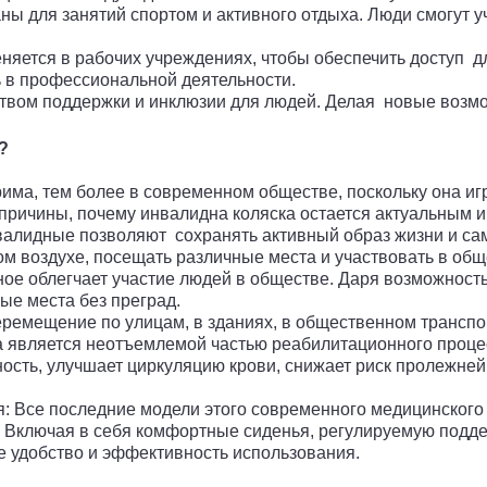
ы для занятий спортом и активного отдыха. Люди смогут уча
яется в рабочих учреждениях, чтобы обеспечить доступ д
ь в профессиональной деятельности.
вом поддержки и инклюзии для людей. Делая новые возмо
а?
има, тем более в современном обществе, поскольку она иг
 причины, почему инвалидна коляска остается актуальным 
алидные позволяют сохранять активный образ жизни и сам
м воздухе, посещать различные места и участвовать в общ
ое облегчает участие людей в обществе. Даря возможность
ые места без преград.
емещение по улицам, в зданиях, в общественном транспор
а является неотъемлемой частью реабилитационного проце
ность, улучшает циркуляцию крови, снижает риск пролежне
: Все последние модели этого современного медицинског
Включая в себя комфортные сиденья, регулируемую подде
 удобство и эффективность использования.