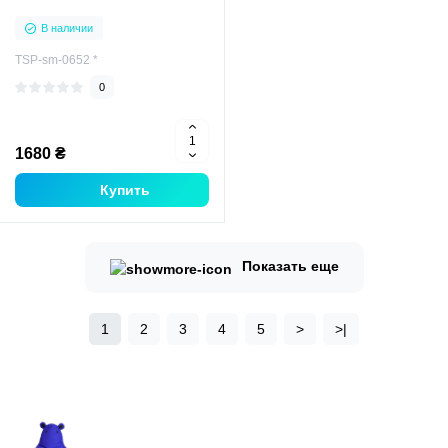
В наличии
TSP-sm-0652 *
0
1680 ₴
Купить
Показать еще
1
2
3
4
5
>
>|