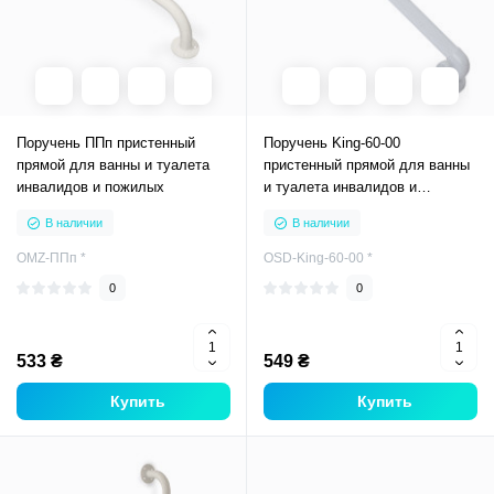
Поручень ППп пристенный
Поручень King-60-00
прямой для ванны и туалета
пристенный прямой для ванны
инвалидов и пожилых
и туалета инвалидов и
пожилых
В наличии
В наличии
OMZ-ППп *
OSD-King-60-00 *
0
0
533 ₴
549 ₴
Купить
Купить