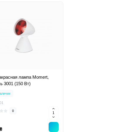
красная лампа Momert,
ь 3001 (150 Вт)
аличии
01
0
₴