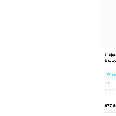
Инфра
Bacto
В н
MININ 
877 ₴