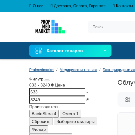
О нас
Доставка, Оплата, Гарантия
Контакты
Каталог товаров
Profmedmarket
Медицинская техника
Бактерицидные ла
Фильтр
Облу
633
-
3249
₴
Цена
-
₴
Производитель
BactoSfera
4
Омега
1
Сбросить
Выберите фильтры
Фильтр