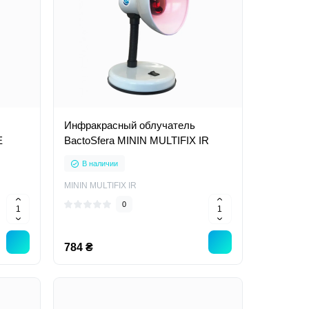
Инфракрасный облучатель
E
BactoSfera MININ MULTIFIX IR
В наличии
MININ MULTIFIX IR
0
784 ₴