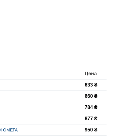
Цена
633 ₴
660 ₴
784 ₴
877 ₴
950 ₴
ТМ ОМЕГА