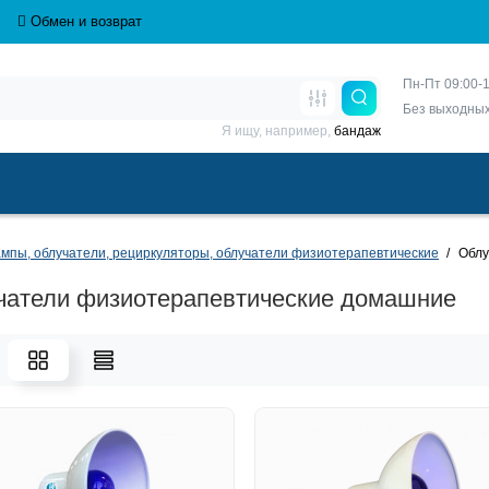
Обмен и возврат
Пн-Пт 09:00-1
Без выходны
Я ищу, например,
бандаж
мпы, облучатели, рециркуляторы, облучатели физиотерапевтические
Облу
чатели физиотерапевтические домашние