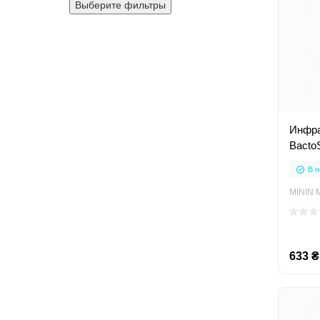
Выберите фильтры
Инфра
Bacto
В н
MININ 
633 ₴