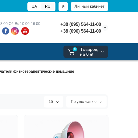
Личный кабинет
₴
UA
RU
8:00 
Сб-Вс 10:00-16:00
+38 (095) 564-11-00
+38 (096) 564-11-00
х
Tоваров,
0
на
0 ₴
чатели физиотерапевтические домашние
15
По умолчанию