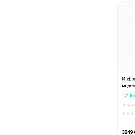
Инфра
модел
В н
TES-30
3249 