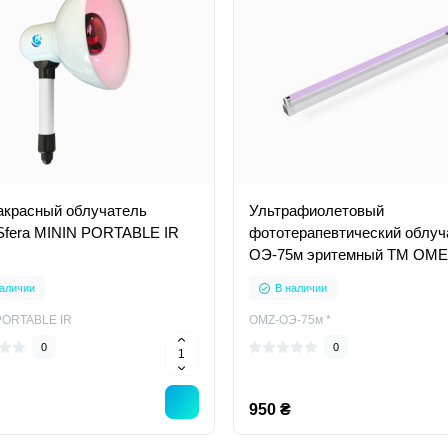
красный облучатель
Ультрафиолетовый
Sfera MININ PORTABLE IR
фототерапевтический облуч
ОЭ-75м эритемный ТМ ОМЕ
аличии
В наличии
PORTABLE IR
OMZ-ОЭ-75м *
0
0
950 ₴