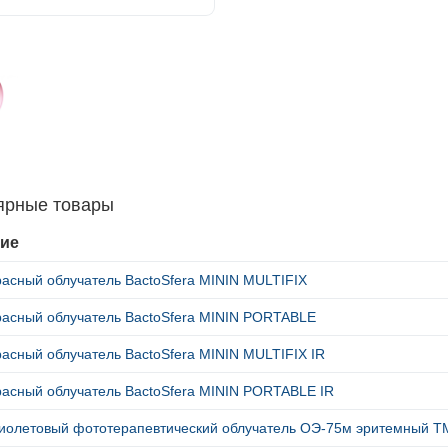
ярные товары
ие
асный облучатель BactoSfera MININ MULTIFIX
асный облучатель BactoSfera MININ PORTABLE
асный облучатель BactoSfera MININ MULTIFIX IR
асный облучатель BactoSfera MININ PORTABLE IR
иолетовый фототерапевтический облучатель ОЭ-75м эритемный 