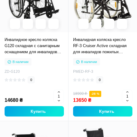
Инвалидное кресло коляска
Инвалидная коляска кресло
G120 складная с санитарным
RF-3 Cruiser Active складная
оснащением для инвалидов
для инвалидов пожилых
пожилых взрослых
взрослых
В наличии
В наличии
ZD-G120
PMED-RF-3
0
0
18900 ₴
-28 %
14680 ₴
13650 ₴
Купить
Купить