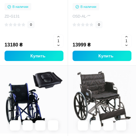
высоты для инвалидов
В наличии
В наличии
пожилых взрослых
ZD-G131
OSD-AL-**
0
0
13180 ₴
13999 ₴
Купить
Купить