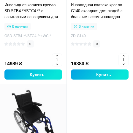
Инвалидная коляска кресло
Инвалидная коляска кресло
SD-STB4-**/STC4-** с
G140 складная для людей с
санитарным оснащением для
большим весом инвалидов
инвалидов пожилых взрослых
пожилых взрослых
В наличии
В наличии
OSD-STB4-**/STC4-**+WC *
ZD-G140
0
0
14989 ₴
16380 ₴
Купить
Купить