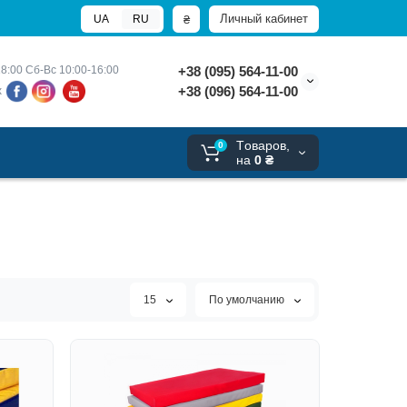
Личный кабинет
₴
UA
RU
8:00 
Сб-Вс 10:00-16:00
+38 (095) 564-11-00
+38 (096) 564-11-00
х
Tоваров,
0
на
0 ₴
15
По умолчанию