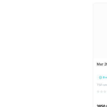
Мат 2
В н
TSP-sm
3850 