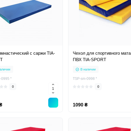
имнастический с саржи TIA-
Чехол для спортивного мата
T
ПВХ TIA-SPORT
аличии
В наличии
-0995 *
TSP-sm-0998 *
0
0
₴
1090 ₴