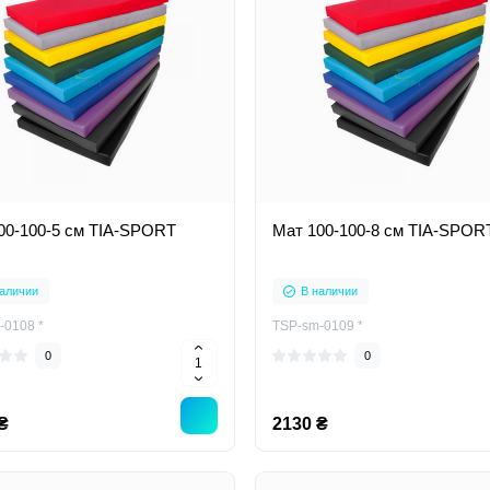
00-100-5 см TIA-SPORT
Мат 100-100-8 см TIA-SPOR
аличии
В наличии
-0108 *
TSP-sm-0109 *
0
0
₴
2130 ₴