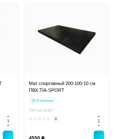
T
Мат спортивный 200-100-10 см
ПВХ TIA-SPORT
В наличии
TSP-sm-0145 *
0
4550 ₴