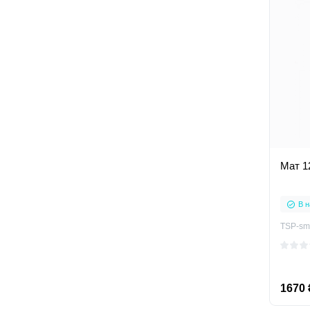
Мат 1
В н
TSP-sm
1670 