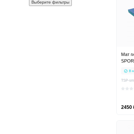
Выберите фильтры
Мат г
SPOR
В н
TSP-sm
2450 