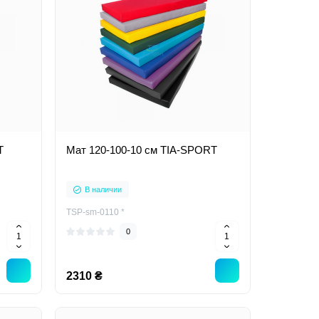
T
Мат 120-100-10 см TIA-SPORT
В наличии
TSP-sm-0110 *
0
2310 ₴