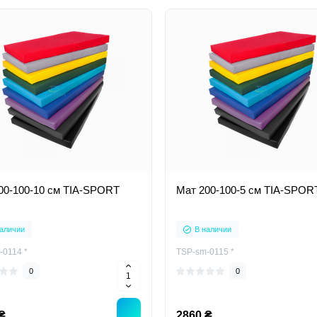
00-100-10 см TIA-SPORT
Мат 200-100-5 см TIA-SPOR
аличии
В наличии
-0114 *
TSP-sm-0115 *
0
0
₴
2860 ₴