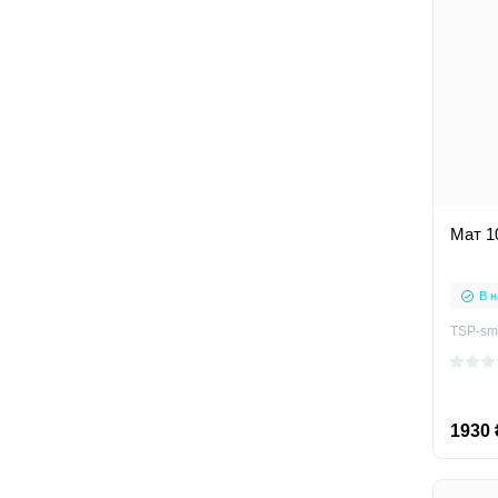
Мат 1
В н
TSP-sm
1930 