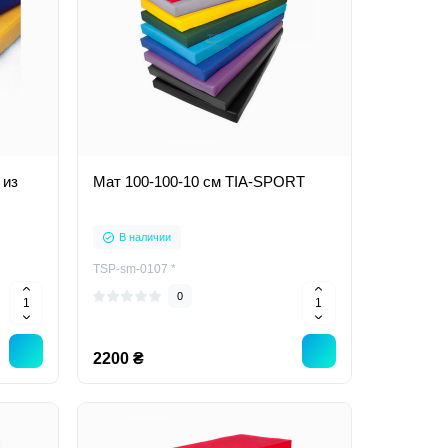
 из
Мат 100-100-10 см TIA-SPORT
В наличии
TSP-sm-0107 *
0
2200 ₴