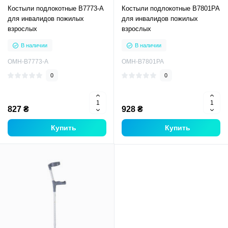
Костыли подлокотные B7773-A
Костыли подлокотные B7801PA
для инвалидов пожилых
для инвалидов пожилых
взрослых
взрослых
В наличии
В наличии
OMH-B7773-A
OMH-B7801PA
0
0
827 ₴
928 ₴
Купить
Купить