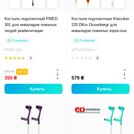
Костыль подлокотный PMED
Костыли подлокотные Klassiker
301 для инвалидов пожилых
220 DKro Ossenbergr для
людей реабилитации
инвалидов пожилых взрослых
В наличии
В наличии
PMED-301
VZT-220 DKro *
3
0
650 ₴
-46 %
350 ₴
579 ₴
Купить
Купить