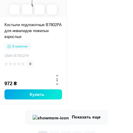
Костыли подлокотные B7802PA
для инвалидов пожилых
взрослых
В наличии
OMH-B7802PA
0
972 ₴
Купить
Показать еще