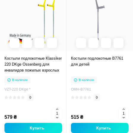
Костыли подлокотные Klassiker
Костыли подлокотные B7761
220 DKge Ossenberg для
для детей
инвалидов пожилых взрослых
В наличии
В наличии
VZT-220 DKge *
OMH-B7761
0
0
579 ₴
515 ₴
Купить
Купить