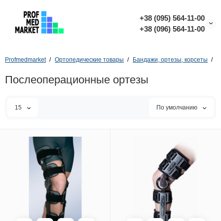
+38 (095) 564-11-00
+38 (096) 564-11-00
Profmedmarket
Ортопедические товары
Бандажи, ортезы, корсеты
О
Послеоперационные ортезы
15
По умолчанию