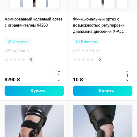
Армированный коленный ортез
Функциональный ортез с
с ограничителем 94260
возможностью регулировки
диапазона движения X-Act
ROM Knee
В наличии
В наличии
VZT-94260/UNI
VZT-11-2151-9 *
0
0
8290 ₴
10 ₴
Купить
Купить