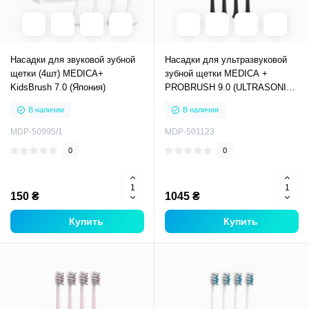
Насадки для звуковой зубной
Насадки для ультразвуковой
щетки (4шт) MEDICA+
зубной щетки MEDICA +
KidsBrush 7.0 (Япония)
PROBRUSH 9.0 (ULTRASONIC)
black (8 штук)
В наличии
В наличии
MDP-50995/1
MDP-501123
0
0
150 ₴
1045 ₴
Купить
Купить