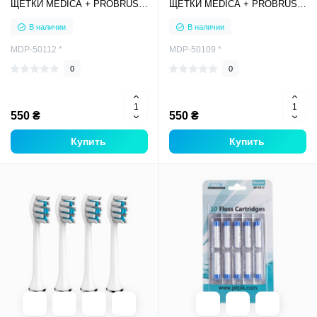
ЩЕТКИ MEDICA + PROBRUSH
ЩЕТКИ MEDICA + PROBRUSH
9.0 (ULTASONIC) BLACK (4
9.0 (ULTASONIC) PINK (4
В наличии
В наличии
ШТУКИ)
ШТУКИ)
MDP-50112 *
MDP-50109 *
0
0
550 ₴
550 ₴
Купить
Купить