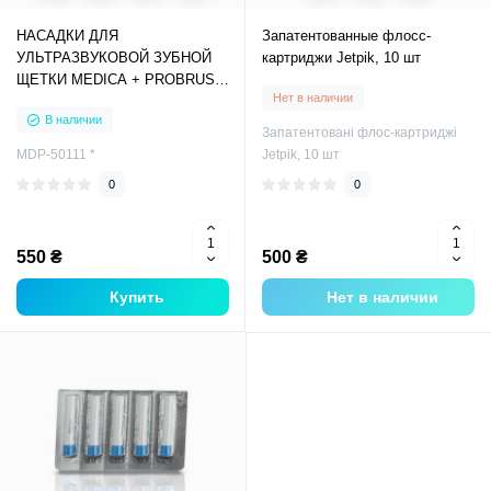
НАСАДКИ ДЛЯ
Запатентованные флосс-
УЛЬТРАЗВУКОВОЙ ЗУБНОЙ
картриджи Jetpik, 10 шт
ЩЕТКИ MEDICA + PROBRUSH
Нет в наличии
9.0 (ULTASONIC) WHITE (4
В наличии
ШТУКИ)
Запатентовані флос-картриджі
MDP-50111 *
Jetpik, 10 шт
0
0
550 ₴
500 ₴
Купить
Нет в наличии