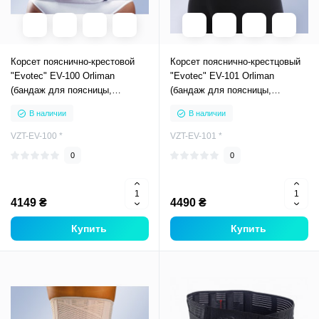
Корсет пояснично-крестовой
Корсет пояснично-крестцовый
"Evotec" EV-100 Orliman
"Evotec" EV-101 Orliman
(бандаж для поясницы,
(бандаж для поясницы,
фиксатор полужесткий)
фиксатор полужесткий)
В наличии
В наличии
VZT-EV-100 *
VZT-EV-101 *
0
0
4149 ₴
4490 ₴
Купить
Купить