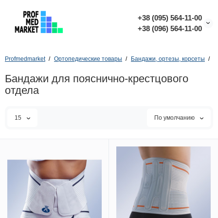
+38 (095) 564-11-00
+38 (096) 564-11-00
Profmedmarket
Ортопедические товары
Бандажи, ортезы, корсеты
Б
Бандажи для пояснично-крестцового
отдела
15
По умолчанию