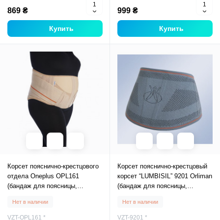
869 ₴
999 ₴
Купить
Купить
Корсет пояснично-крестцового
Корсет пояснично-крестцовый
отдела Oneplus OPL161
корсет “LUMBISIL” 9201 Orliman
(бандаж для поясницы,
(бандаж для поясницы,
ортопедический пояс,
ортопедический
Нет в наличии
Нет в наличии
фиксатор)
пояс,фиксатор)
VZT-OPL161 *
VZT-9201 *