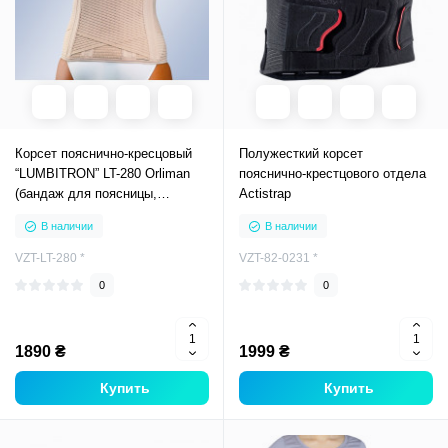
Корсет пояснично-кресцовый
Полужесткий корсет
“LUMBITRON” LT-280 Orliman
пояснично-крестцового отдела
(бандаж для поясницы,
Actistrap
фиксатор полужесткий)
В наличии
В наличии
VZT-LT-280 *
VZT-82-0231 *
0
0
1890 ₴
1999 ₴
Купить
Купить