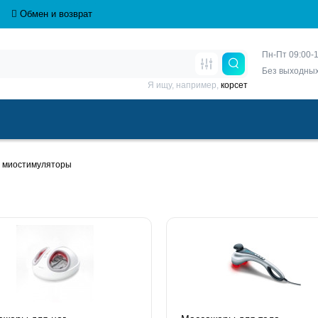
Обмен и возврат
Пн-Пт 09:00-1
Без выходны
Я ищу, например,
корсет
 миостимуляторы