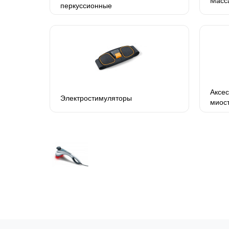
Масс
перкуссионные
Аксес
Электростимуляторы
миос
элек