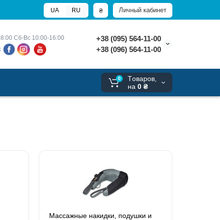
Личный кабинет
₴
UA
RU
8:00 
Сб-Вс 10:00-16:00
+38 (095) 564-11-00
+38 (096) 564-11-00
х
Tоваров,
0
на
0 ₴
Массажные накидки, подушки и