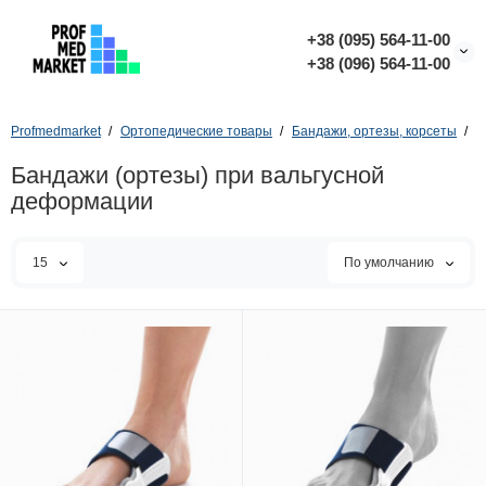
+38 (095) 564-11-00
+38 (096) 564-11-00
Profmedmarket
Ортопедические товары
Бандажи, ортезы, корсеты
Б
Бандажи (ортезы) при вальгусной
деформации
15
По умолчанию