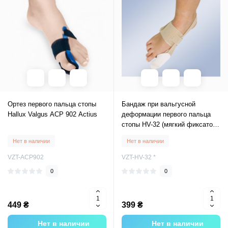
Ортез первого пальца стопы
Бандаж при вальгусной
Hallux Valgus ACP 902 Actius
деформации первого пальца
стопы HV-32 (мягкий фиксатор,
корректор большого пальца
Нет в наличии
Нет в наличии
ноги)
VZT-ACP902
VZT-HV-32 *
0
0
449 ₴
399 ₴
Нет в наличии
Нет в наличии