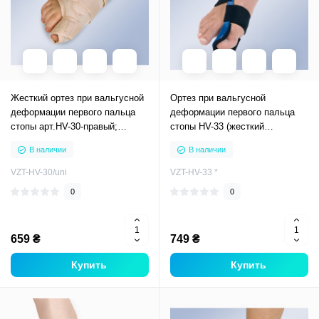
Жесткий ортез при вальгусной
Ортез при вальгусной
деформации первого пальца
деформации первого пальца
стопы арт.HV-30-правый;
стопы HV-33 (жесткий
арт.HV-31-левый Orliman
фиксатор, корректор большого
В наличии
В наличии
пальца ноги)
VZT-HV-30/uni
VZT-HV-33 *
0
0
659 ₴
749 ₴
Купить
Купить