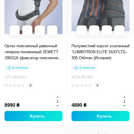
Ортез поясничный рамочный
Полужесткий корсет усиленный
гиперэкстензионный JEWETT
“LUMBITRON ELITE DUO”LTG-
J001GA (фиксатор поясничного
305 Orliman (Испания)
отдела позвоночника)
В наличии
В наличии
VZT-J001AG *
VZT-LTG-305
0
0
8990 ₴
4890 ₴
Купить
Купить