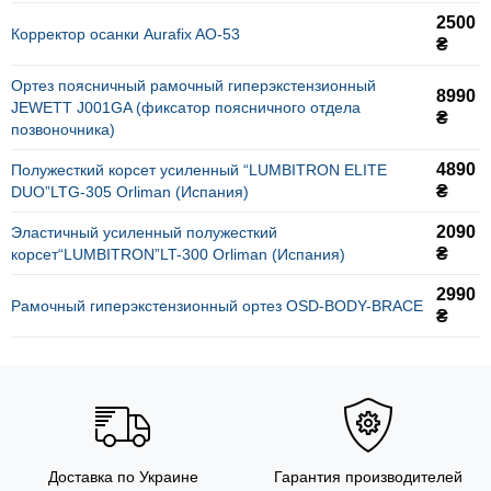
2500
Корректор осанки Aurafix AO-53
₴
Ортез поясничный рамочный гиперэкстензионный
8990
JEWETT J001GA (фиксатор поясничного отдела
₴
позвоночника)
4890
Полужесткий корсет усиленный “LUMBITRON ELITE
₴
DUO”LTG-305 Orliman (Испания)
2090
Эластичный усиленный полужесткий
₴
корсет“LUMBITRON”LT-300 Orliman (Испания)
2990
Рамочный гиперэкстензионный ортез OSD-BODY-BRACE
₴
Доставка по Украине
Гарантия производителей