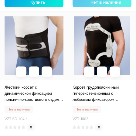
Купить
Нет в наличии
Жесткий корсет с
Корсет грудопоясничный
динамической фиксацией
гиперэкстензионный с
пояснично-крестцового отдела
лобковым фиксатором
Star Brace Dynamic Fix
JEWETT J003 (корректор
Нет в наличии
Нет в наличии
осанки, фиксатор)
VZT-SD 104 *
VZT-J003
0
0