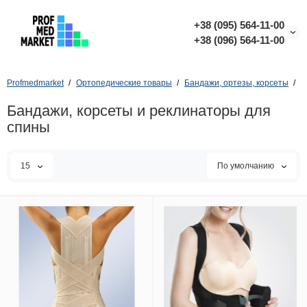
+38 (095) 564-11-00
+38 (096) 564-11-00
Profmedmarket
Ортопедические товары
Бандажи, ортезы, корсеты
Б
Бандажи, корсеты и реклинаторы для
спины
15
По умолчанию