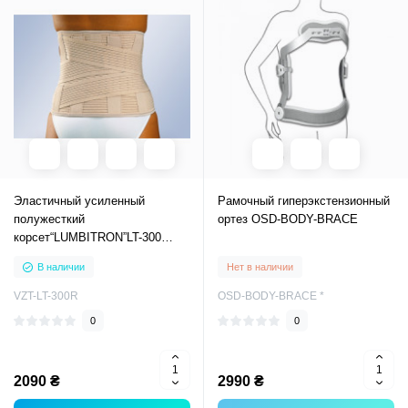
Эластичный усиленный
Рамочный гиперэкстензионный
полужесткий
ортез OSD-BODY-BRACE
корсет“LUMBITRON”LT-300
Orliman (Испания)
В наличии
Нет в наличии
VZT-LT-300R
OSD-BODY-BRACE *
0
0
2090 ₴
2990 ₴