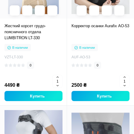
Жесткий корсет грудо-
Корректор осанки Aurafix AO-53
поясничного отдела
LUMBITRON LT-330
В наличии
В наличии
VZT-LT-330
AUF-AO-53
0
0
4490 ₴
2500 ₴
Купить
Купить