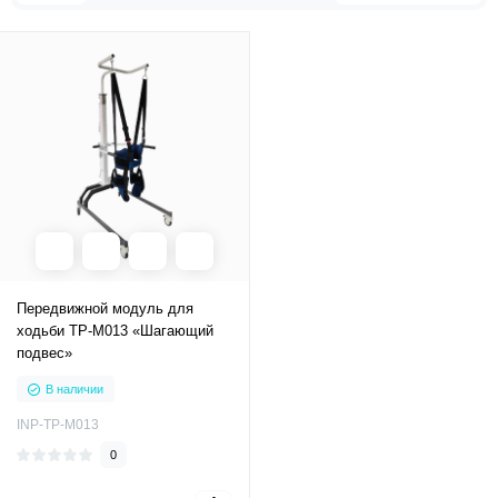
Передвижной модуль для
ходьби ТР-М013 «Шагающий
подвес»
В наличии
INP-ТР-М013
0