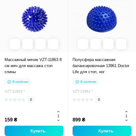
Массажный мячик VZT-11863 8
Полусфера массажная
см мяч для массажа стоп
балансировочная 13961 Doctor
спины
Life для стоп, ног
В наличии
В наличии
VZT-11863 *
VZT-13961 *
0
0
159 ₴
899 ₴
Купить
Купить