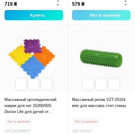
719 ₴
579 ₴
Купить
Нет в наличии
Массажный ортопедический
Массажный ролик VZT-25154
коврик для ног 25200/60S
мяч для массажа стоп спины
Doctor Life для детей от
плоскостопия орто коврики
Нет в наличии
Нет в наличии
VZT-25200/60S *
VZT-25154 *