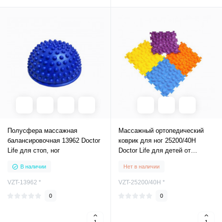
Полусфера массажная
Массажный ортопедический
балансировочная 13962 Doctor
коврик для ног 25200/40H
Life для стоп, ног
Doctor Life для детей от
плоскостопия орто коврики
В наличии
Нет в наличии
VZT-13962 *
VZT-25200/40H *
0
0