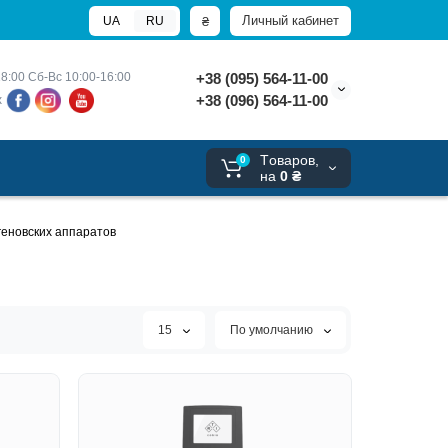
Личный кабинет
₴
UA
RU
8:00 
Сб-Вс 10:00-16:00
+38 (095) 564-11-00
+38 (096) 564-11-00
х
Tоваров,
0
на
0 ₴
геновских аппаратов
15
По умолчанию