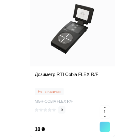
Дозиметр RTI Cobia FLEX R/F
Нет в наличии
MGR-COBIA FLEX R/F
0
10 ₴