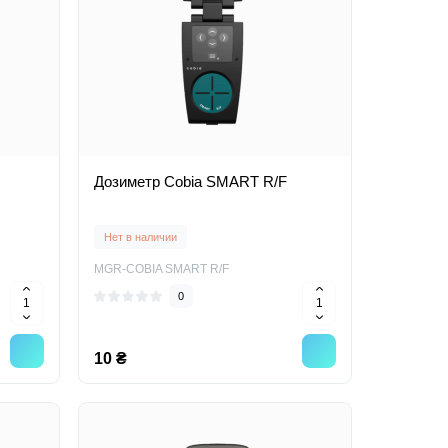
Дозиметр Cobia SMART R/F
Нет в наличии
MGR-COBIA SMART R/F
0
10 ₴