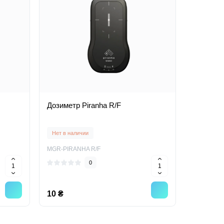
Дозиметр Piranha R/F
Нет в наличии
MGR-PIRANHA R/F
0
10 ₴