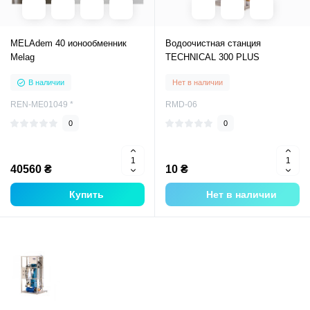
MELAdem 40 ионообменник
Водоочистная станция
Melag
TECHNICAL 300 PLUS
В наличии
Нет в наличии
REN-ME01049 *
RMD-06
0
0
40560 ₴
10 ₴
Купить
Нет в наличии