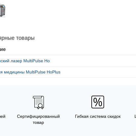
ярные товары
ие
кий лазер MultiPulse Ho
я медицины MultiPulse HoPlus
лей
Сертифицированный
Гибкая система скидок
товар