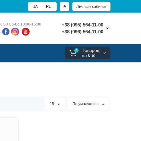
Личный кабинет
₴
UA
RU
8:00 
Сб-Вс 10:00-16:00
+38 (095) 564-11-00
+38 (096) 564-11-00
х
Tоваров,
0
на
0 ₴
15
По умолчанию