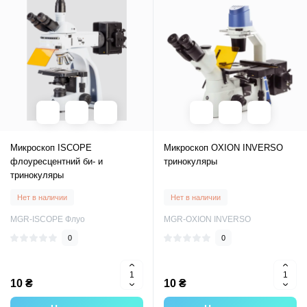
Микроскоп ISCOPE
Микроскоп OXION INVERSO
флоуресцентний би- и
тринокуляры
тринокуляры
Нет в наличии
Нет в наличии
MGR-ISCOPE Флуо
MGR-OXION INVERSO
0
0
10 ₴
10 ₴