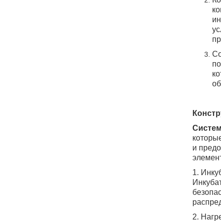
ко
ин
ус
пр
Со
по
ко
об
Констр
Систем
которы
и предо
элемен
1. Инку
Инкубат
безопас
распре
2. Нагр