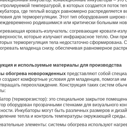
нтролируемой температурой, в которых создается поток те
кубатора, где теплый воздух равномерно распределяется в
ловия для терморегуляции. Этот тип оборудования широко 
еждевременно родившимися или критически больными но
гревающая кровать-излучатель: согревающие кровати-изл
верхности, которые излучают инфракрасное тепло. Они пр
торых терморегуляция тела недостаточно сформирована. С
огревать младенца снизу, обеспечивая равномерное распр
укция и используемые материалы для производства
ы обогрева новорожденных
представляют собой специа
е создают комфортные условия для младенцев, помогая им
твращать переохлаждение. Конструкция таких систем обы
ты:
батор (терморезистор): это специальное закрытое помеще
ор оборудован прозрачными стенками для визуального кон
ности. Инкубаторы могут быть различных размеров и дизай
деление тепла и контроль температуры окружающей среды.
евательные элементы: системы обогрева используют нагр