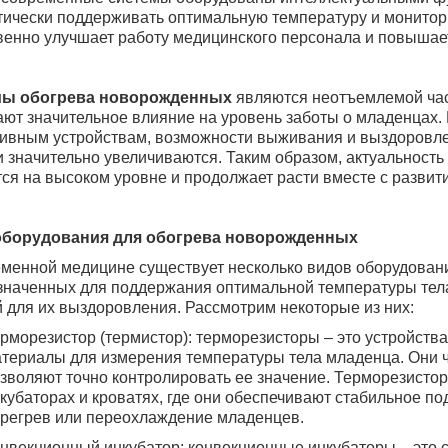
ически поддерживать оптимальную температуру и монитори
енно улучшает работу медицинского персонала и повышает
ы обогрева новорожденных
являются неотъемлемой час
ют значительное влияние на уровень заботы о младенцах.
ивным устройствам, возможности выживания и выздоровл
 значительно увеличиваются. Таким образом, актуальность
ся на высоком уровне и продолжает расти вместе с развит
борудования для обогрева новорожденных
еменной медицине существует несколько видов оборудован
значенных для поддержания оптимальной температуры тел
й для их выздоровления.
Рассмотрим некоторые из них:
рморезистор (термистор): терморезисторы – это устройств
териалы для измерения температуры тела младенца. Они 
зволяют точно контролировать ее значение. Терморезисто
кубаторах и кроватях, где они обеспечивают стабильное 
регрев или переохлаждение младенцев.
нвекционный инкубатор: конвекционные инкубаторы – это 