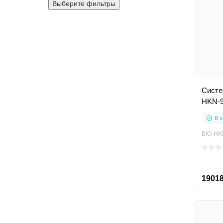
Выберите фильтры
Систе
HKN-
В н
BIO-HK
19018