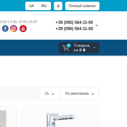
Личный кабинет
₴
UA
RU
8:00 
Сб-Вс 10:00-16:00
+38 (095) 564-11-00
+38 (096) 564-11-00
х
Tоваров,
0
на
0 ₴
15
По умолчанию