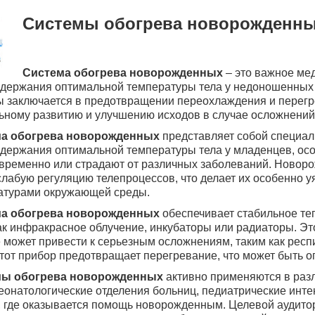
Системы обогрева новорожденн
Система обогрева новорожденных
– это важное ме
ддержания оптимальной температуры тела у недоношенных 
 заключается в предотвращении переохлаждения и перегре
ьному развитию и улучшению исходов в случае осложнений
а обогрева новорожденных
представляет собой специал
держания оптимальной температуры тела у младенцев, осо
временно или страдают от различных заболеваний. Новор
лабую регуляцию телепроцессов, что делает их особенно
атурами окружающей среды.
а обогрева новорожденных
обеспечивает стабильное теп
ак инфракрасное облучение, инкубаторы или радиаторы. Эт
 может привести к серьезным осложнениям, таким как респ
тот прибор предотвращает перегревание, что может быть о
ы обогрева новорожденных
активно применяются в разл
еонатологические отделения больниц, педиатрические инт
 где оказывается помощь новорожденным. Целевой аудитор