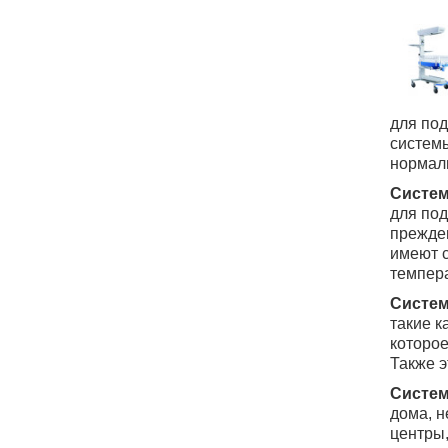
для по
системы
нормал
Систем
для под
прежде
имеют с
темпер
Систем
такие к
которое
Также э
Систем
дома, н
центры,