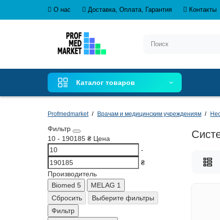
О нас
Доставка, Оплата, Гарантия
Контакты
Каталог товаров
Profmedmarket
Врачам и медицинским учреждениям
Нео
Фильтр
Сист
10
-
190185
₴
Цена
-
₴
Производитель
Biomed
5
MELAG
1
Сбросить
Выберите фильтры
Фильтр