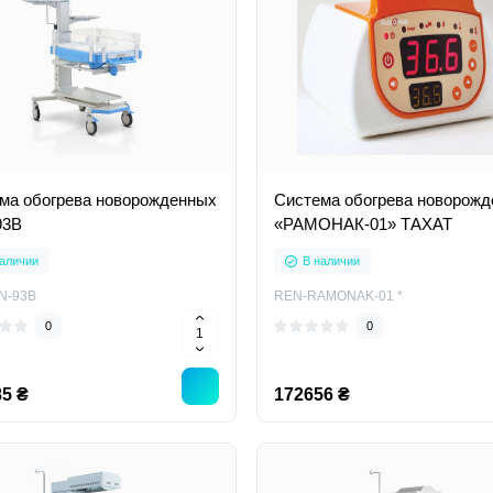
ма обогрева новорожденных
Система обогрева новорож
93B
«РАМОНАК-01» ТАХАТ
аличии
В наличии
N-93B
REN-RAMONAK-01 *
0
0
5 ₴
172656 ₴