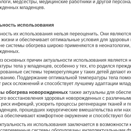
логи, медсестры, медицинские работники и другой персона
жденных младенцев.
ьность использования
ность их использования нельзя переоценить. Они являютс
 жизни и обеспечивает оптимальные условия для здоровья
не системы обогрева широко применяются в неонатологии,
жденных.
з основных причин актуальности использования является
туры тела у младенцев, особенно у тех, кто родился преж
рованные системы терморегуляции у таких детей делают и
ванию. Поддержание оптимальной температуры тела помог
 риск осложнений и способствует лучшему адаптации млад
ы обогрева новорожденных
также актуальны для обесп
ого восстановления здоровья новорожденных с различным
 риск инфекций, ускорить процессы регенерации тканей и 
денцев, прошедших хирургические вмешательства или нах
ва обеспечивают комфортное окружение и способствуют бо
ктуальность их использования заключается в возможности 
 современные системы оборудованы интеллектуальными фу