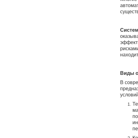
автомат
существ
Систем
оказыва
эффект
рисками
находит
Виды о
В совр
предна
услови
Те
ма
по
ин
пе
Ко