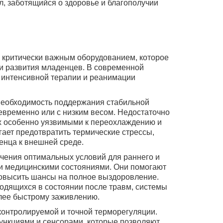
л, заботящийся о здоровье и благополучии
я критически важным оборудованием, которое
 и развития младенцев. В современной
 интенсивной терапии и реанимации
 необходимость поддержания стабильной
девременно или с низким весом. Недостаточно
х особенно уязвимыми к переохлаждению и
ает предотвратить термические стрессы,
енца к внешней среде.
ечения оптимальных условий для раннего и
и медицинскими состояниями. Они помогают
повысить шансы на полное выздоровление.
одящихся в состоянии после травм, системы
лее быстрому заживлению.
контролируемой и точной терморегуляции.
нкциями и сенсорами, которые позволяют