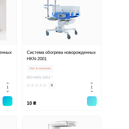
денных
Система обогрева новорожденных
HKN-2001
Нет в наличии
BIO-HKN-2001 *
0
10 ₴