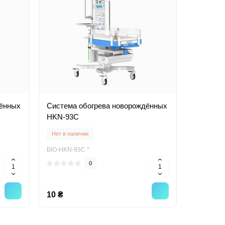
дённых
Система обогрева новорождённых
HKN-93C
Нет в наличии
BIO-HKN-93C *
0
10 ₴