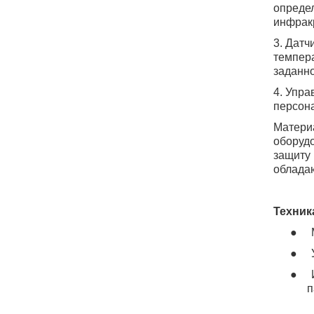
определ
инфрак
3. Датч
темпер
заданн
4. Упр
персона
Матери
оборудо
защиту 
обладаю
Техник
●
●
●
п