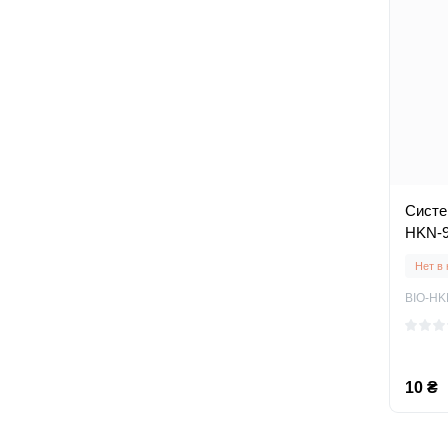
Систе
HKN-
Нет в
BIO-HK
10 ₴