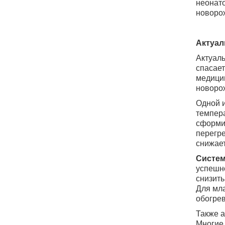
неонато
новоро
Актуал
Актуаль
спасает
медици
новоро
Одной и
темпера
сформи
перегре
снижает
Систем
успешн
снизить
Для мла
обогре
Также а
Многие