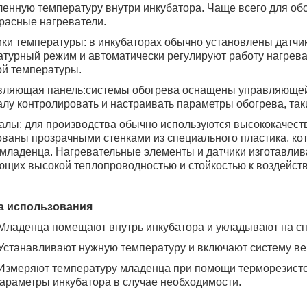
енную температуру внутри инкубатора. Чаще всего для об
расные нагреватели.
ики температуры: в инкубаторах обычно установлены датчи
атурный режим и автоматически регулируют работу нагрев
ой температуры.
авляющая панель:системы обогрева оснащены управляющей
лу контролировать и настраивать параметры обогрева, так
алы: для производства обычно используются высококачест
ваны прозрачными стенками из специального пластика, ко
младенца. Нагревательные элементы и датчики изготавлив
щих высокой теплопроводностью и стойкостью к воздейств
а использования
Младенца помещают внутрь инкубатора и укладывают на сп
Устанавливают нужную температуру и включают систему ве
Измеряют температуру младенца при помощи терморезистор
араметры инкубатора в случае необходимости.