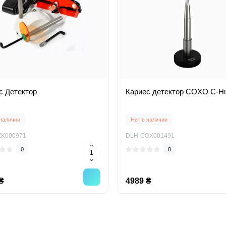
с Детектор
Кариес детектор COXO C-Hu
 наличии
Нет в наличии
ZK000971
DLH-COX001491
0
0
₴
4989 ₴