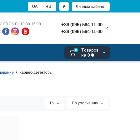
Личный кабинет
₴
UA
RU
8:00 
Сб-Вс 10:00-16:00
+38 (095) 564-11-00
+38 (096) 564-11-00
х
Tоваров,
0
на
0 ₴
дование
Кариес-детекторы
15
По умолчанию