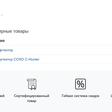
ярные товары
ие
Детектор
детектор COXO C-Hunter
лей
Сертифицированный
Гибкая система скидок
товар