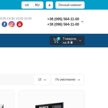
Личный кабинет
₴
UA
RU
8:00 
Сб-Вс 10:00-16:00
+38 (095) 564-11-00
+38 (096) 564-11-00
х
Tоваров,
0
на
0 ₴
15
По умолчанию