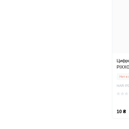
Цифро
PIXXG
Нет в
HAR-PI
10 ₴