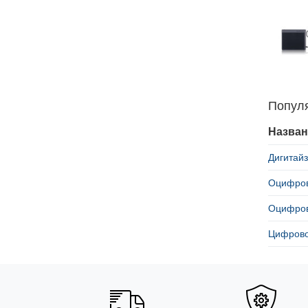
Попул
Назван
Дигитайз
Оцифровщ
Оцифров
Цифрово