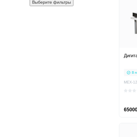
Выберите фильтры
Дигита
В н
MEX-12
65000