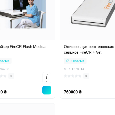
йзер FireCR Flash Medical
Оцифровщик рентгеновских
снимков FireCR + Vet
аличии
В наличии
94738
MEX-1278914
0
0
0 ₴
760000 ₴