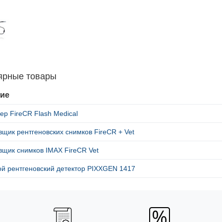
ярные товары
ие
ер FireCR Flash Medical
ик рентгеновских снимков FireCR + Vet
щик снимков IMAX FireCR Vet
й рентгеновский детектор PIXXGEN 1417