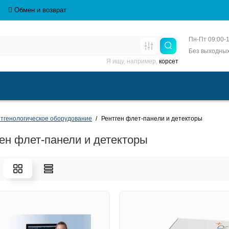
Обмен и возврат
Пн-Пт 09:00-1
Без выходны
Я ищу, например,
корсет
тгенологическое оборудование
Рентген флет-панели и детекторы
ен флет-панели и детекторы