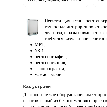
LED (светодиодные) негатоскопы
Ламп
Негастоп для чтения рентгеног
точностью интерпретировать рен
диагноза, в разы повышает эфф
требуется визуализация снимко
МРТ;
УЗИ;
рентгенографии;
рентгеноскопии;
флюорографии;
маммографии.
Как устроен
Диагностическое оборудование имеет прос
изготовленный из белого матового оргстек
негатоскоп медицинский, позволяет без тр