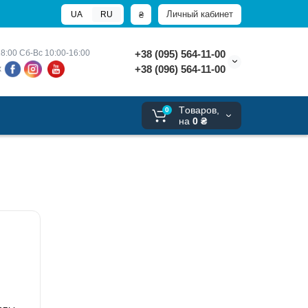
Личный кабинет
₴
UA
RU
8:00 
Сб-Вс 10:00-16:00
+38 (095) 564-11-00
+38 (096) 564-11-00
х
Tоваров,
0
на
0 ₴