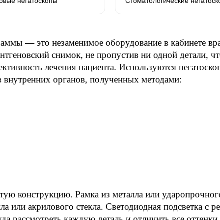
овые негатоскопы
Стоматологические негатоск
раммы — это незаменимое оборудование в кабинете врач
тгеновский снимок, не пропустив ни одной детали, чт
ективность лечения пациента. Используются негатоскоп
в внутренних органов, полученных методами:
тую конструкцию. Рамка из металла или ударопрочного
ла или акрилового стекла. Светодиодная подсветка с р
уда рассмотреть каждую деталь и отличить все оттенки