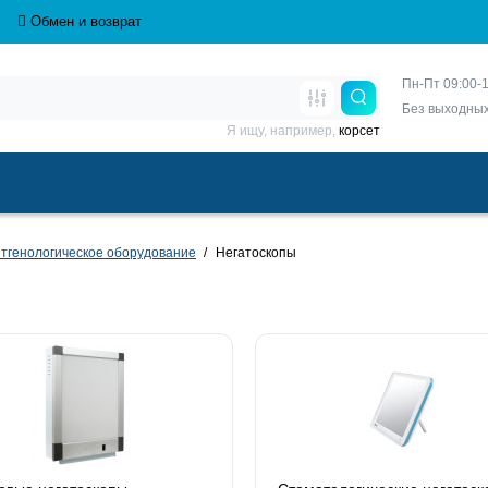
Обмен и возврат
Пн-Пт 09:00-1
Без выходны
Я ищу, например,
корсет
тгенологическое оборудование
Негатоскопы