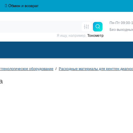
Обмен и возврат
Пн-Пт 09:00-1
Без выходны
Я ищу, например,
Тонометр
тгенологическое оборудование
Расходные материалы для рентген диагно
а