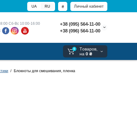
Личный кабинет
₴
UA
RU
8:00 
Сб-Вс 10:00-16:00
+38 (095) 564-11-00
+38 (096) 564-11-00
х
Tоваров,
0
на
0 ₴
стики
Блокноты для смешивания, пленка