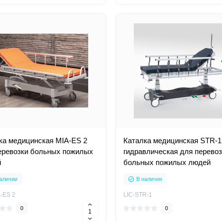
ка медицинская MIA-ES 2
Каталка медицинская STR-1
еревозки больных пожилых
гидравлическая для перевоз
й
больных пожилых людей
аличии
В наличии
-ES 2
LIC-STR-1
0
0