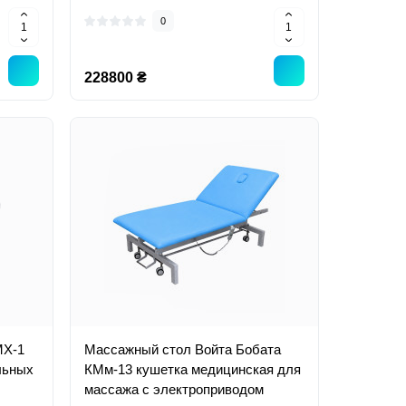
0
228800 ₴
МХ-1
Массажный стол Войта Бобата
льных
КМм-13 кушетка медицинская для
массажа с электроприводом