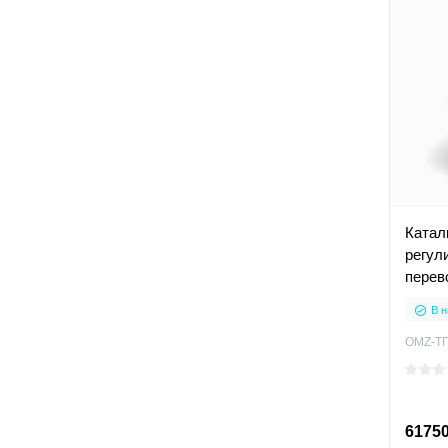
Катал
регул
перев
люде
В н
OMZ-ТП
61750