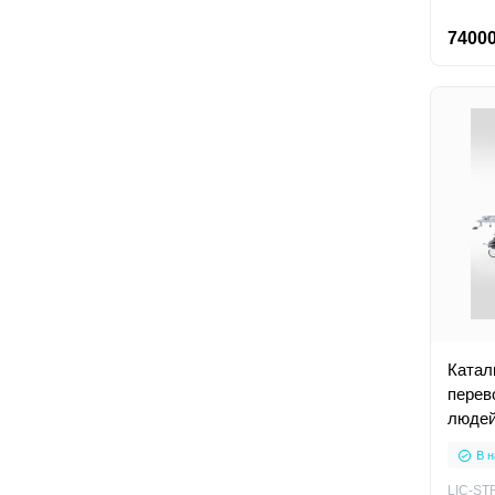
74000
Катал
перев
люде
В н
LIC-ST