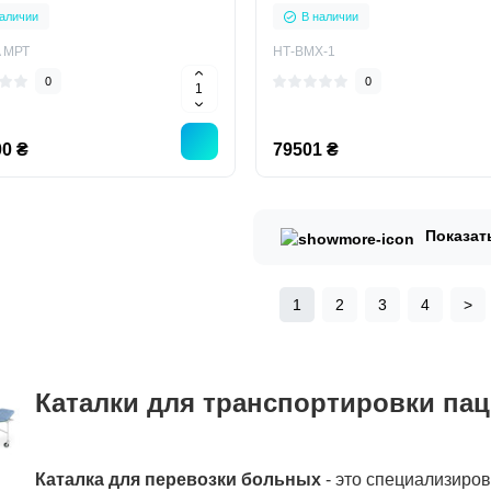
аличии
В наличии
A МРТ
НТ-ВМХ-1
0
0
0 ₴
79501 ₴
Показат
1
2
3
4
>
Каталки для транспортировки па
Каталка для перевозки больных
- это специализиро