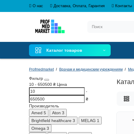
О нас
Доставка, Оплата, Гарантия
Контакты
Каталог товаров
Profmedmarket
Врачам и медицинским учреждениям
Ме
Фильтр
Катал
10
-
650500
₴
Цена
-
₴
Производитель
Amed
5
Aton
3
Brightfield healthcare
3
MELAG
1
Omega
3