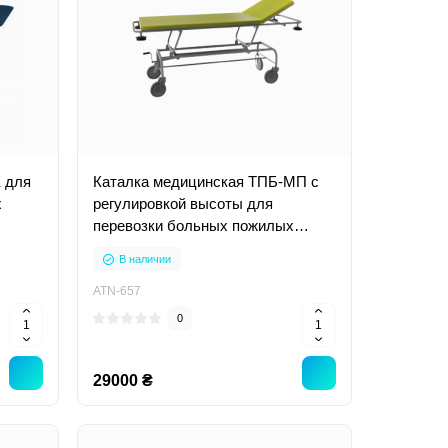
 для
Каталка медицинская ТПБ-МП с
х
регулировкой высоты для
перевозки больных пожилых
людей
В наличии
ATN-657
0
29000 ₴