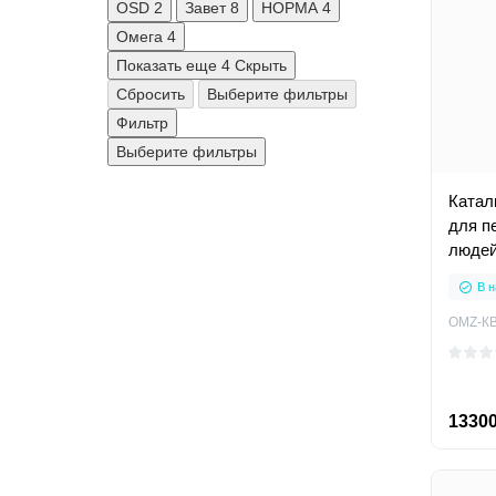
OSD
2
Завет
8
НОРМА
4
Омега
4
Показать еще 4
Скрыть
Сбросить
Выберите фильтры
Фильтр
Выберите фильтры
Катал
для п
люде
В н
OMZ-КВ
13300