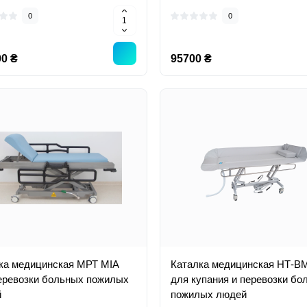
0
0
0 ₴
95700 ₴
ка медицинская МРТ MIA
Каталка медицинская НТ-В
еревозки больных пожилых
для купания и перевозки бо
й
пожилых людей