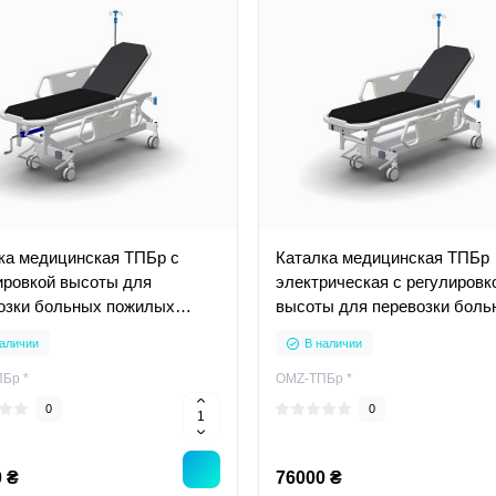
ка медицинская ТПБр с
Каталка медицинская ТПБр
ировкой высоты для
электрическая с регулировк
озки больных пожилых
высоты для перевозки боль
й
пожилых людей
аличии
В наличии
Бр *
OMZ-ТПБр *
0
0
 ₴
76000 ₴