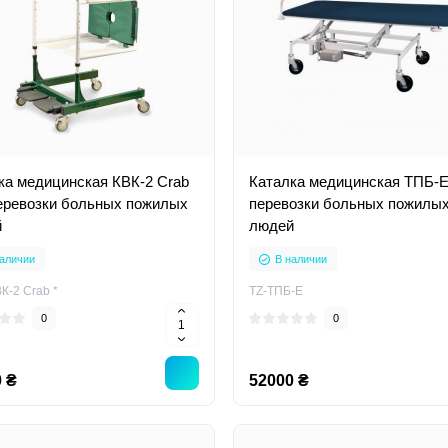
ка медицинская КВК-2 Crab
Каталка медицинская ТПБ-Е
еревозки больных пожилых
перевозки больных пожилы
й
людей
аличии
В наличии
К-2 Crab *
TZ-ТПБ-Е
0
0
 ₴
52000 ₴