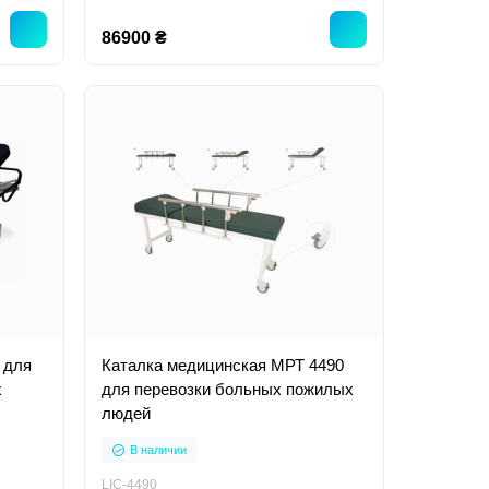
86900 ₴
 для
Каталка медицинская МРТ 4490
х
для перевозки больных пожилых
людей
В наличии
LIC-4490