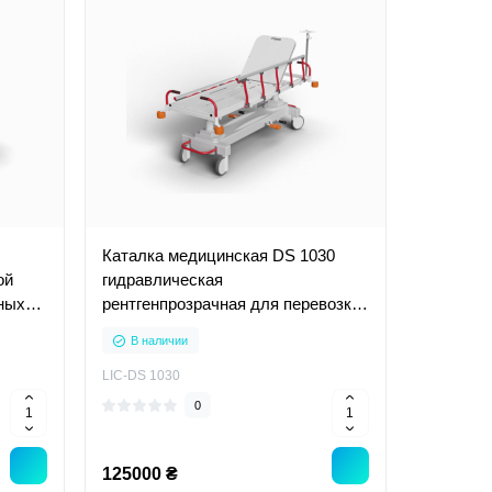
Каталка медицинская DS 1030
ой
гидравлическая
ных
рентгенпрозрачная для перевозки
больных пожилых людей
В наличии
LIC-DS 1030
0
125000 ₴