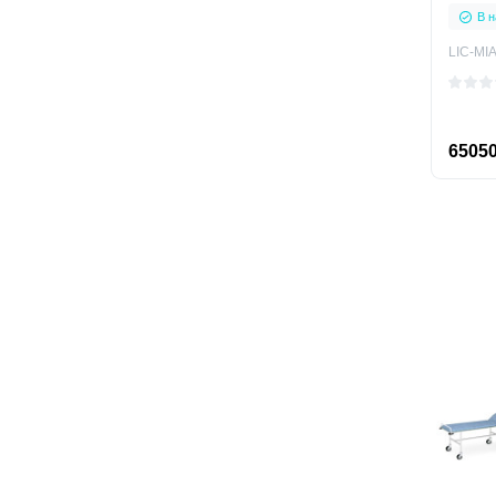
В н
LIC-MI
65050