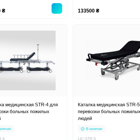
 ₴
133500 ₴
ка медицинская STR-4 для
Каталка медицинская STR-5
озки больных пожилых
перевозки больных пожилы
й
людей
аличии
В наличии
R-4
LIC-STR-5