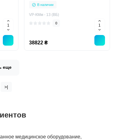
В наличии
VP-КМм - 13 (ВБ)
0
38822 ₴
ь еще
>|
циентов
ванное медицинское оборудование,