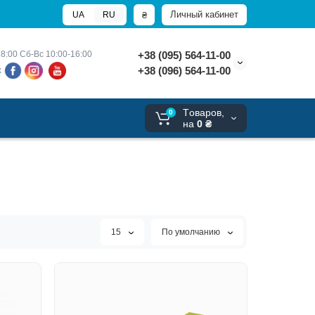
Личный кабинет
₴
UA
RU
8:00 
Сб-Вс 10:00-16:00
+38 (095) 564-11-00
+38 (096) 564-11-00
х
Tоваров,
0
на
0 ₴
15
По умолчанию