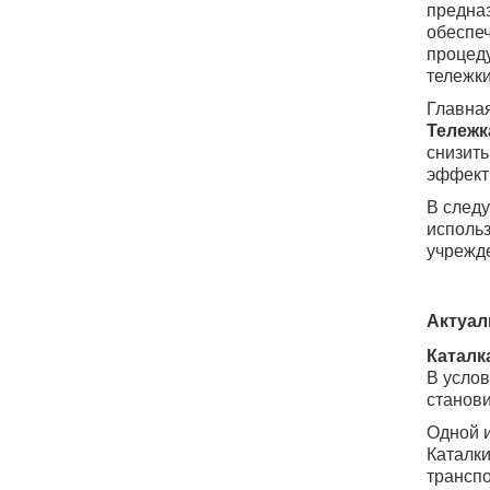
предна
обеспе
процед
тележки
Главная
Тележк
снизить
эффект
В следу
использ
учрежде
Актуал
Каталк
В услов
станови
Одной и
Каталки
транспо