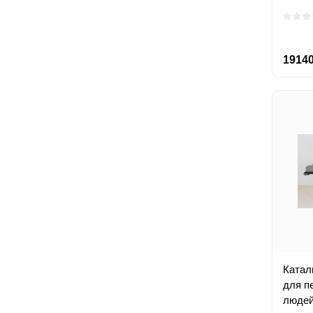
19140
Катал
для п
люде