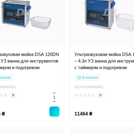
азвуковая мойка DSA 120DN
Ультразвуковая мойка DSA
л УЗ ванна для инструментов
– 4.3л УЗ ванна для инстру
мером и подогревом
с таймером и подогревом
аличии
В наличии
SN000081
DLH-DSN000091
0
0
 ₴
11464 ₴