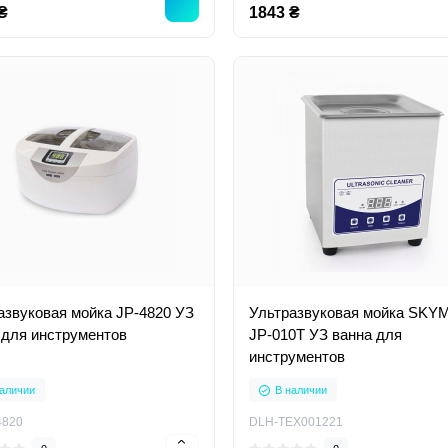
₴
1843 ₴
азвуковая мойка JP-4820 УЗ
Ультразвуковая мойка SKY
 для инструментов
JP-010T УЗ ванна для
инструментов
аличии
В наличии
4820
DLH-TEX001221