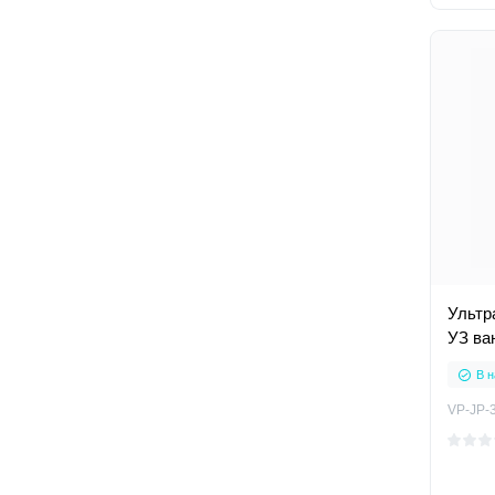
Ультр
УЗ ва
В н
VP-JP-