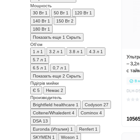
Мощность
30 Вт
1
50 Вт
1
120 Вт
1
140 Вт
1
150 Вт
2
180 Вт
1
Показать еще 1
Скрыть
Об'єм
1 л
1
3.2 л
1
3.8 л
1
4.3 л
1
Ультр
5.7 л
1
– 3,2
6.5 л
1
0,7 л
1
с тай
Показать еще 2
Скрыть
В н
Підігрів мийки
Є
5
Немає
2
DLH-D
Производитель
Brightfield healthcare
1
Codyson
27
Coltene/Whaledent
4
Cominox
4
10565
DSA
13
Euronda (Италия)
1
Renfert
1
SKYMEN
1
Woson
1