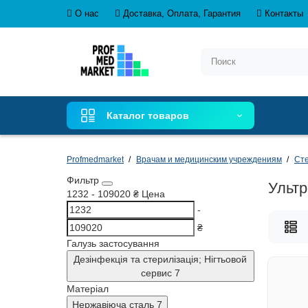
О нас
Доставка, Оплата, Гарантия
Контакты
Каталог товаров
Profmedmarket
Врачам и медицинским учреждениям
Сте
Фильтр
Ультр
1232
-
109020
₴
Цена
-
₴
Галузь застосування
Дезінфекція та стерилізація; Нігтьовой
сервис
7
Матеріал
Нержавіюча сталь
7