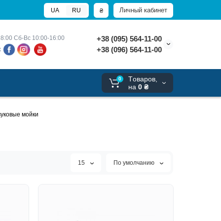
Личный кабинет
₴
UA
RU
8:00 
Сб-Вс 10:00-16:00
+38 (095) 564-11-00
+38 (096) 564-11-00
х
Tоваров,
0
на
0 ₴
вуковые мойки
15
По умолчанию