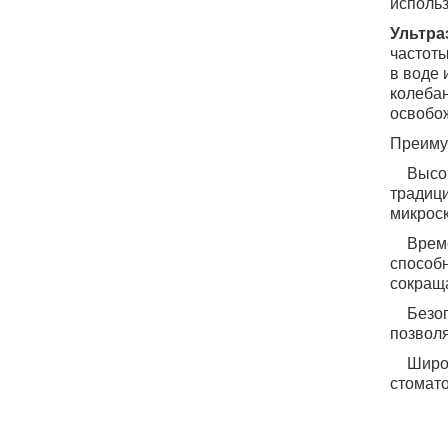
использ
Ультра
частоты
в воде 
колебан
освобож
Преиму
1.
Высок
традици
микроск
2.
Време
способ
сокраща
3.
Безоп
позволя
4.
Широк
стомато