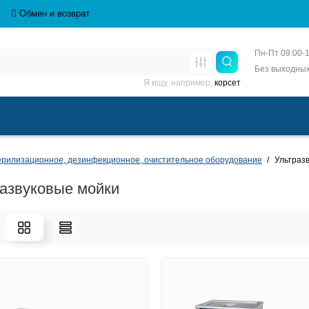
Обмен и возврат
Пн-Пт 09:00-1
Без выходны
Я ищу, например,
корсет
рилизационное, дезинфекционное, очистительное оборудование
Ультраз
азвуковые мойки