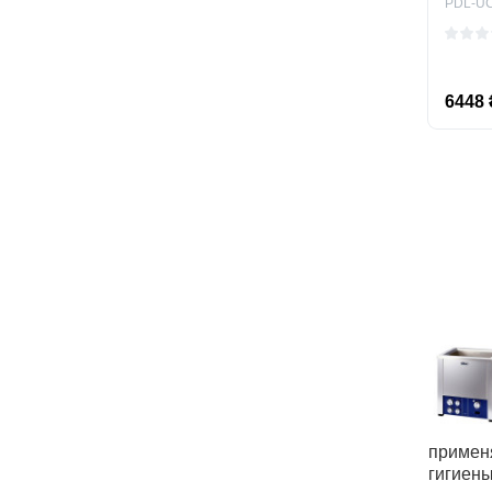
PDL-UC
6448 
применя
гигиены