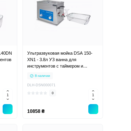
 140DN
Ультразвуковая мойка DSA 150-
ментов
XN1 - 3.8л УЗ ванна для
инструментов с таймером и
подогревом
В наличии
DLH-DSN000071
0
10858 ₴