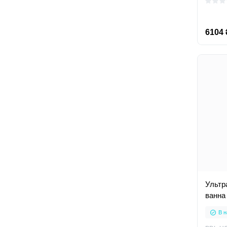
6104 
Ультр
ванна
В н