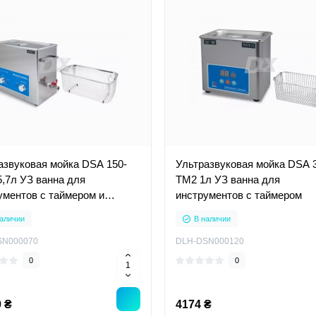
азвуковая мойка DSA 150-
Ультразвуковая мойка DSA 
5,7л УЗ ванна для
ТМ2 1л УЗ ванна для
ументов с таймером и
инструментов с таймером
ревом
аличии
В наличии
SN000070
DLH-DSN000120
0
0
 ₴
4174 ₴