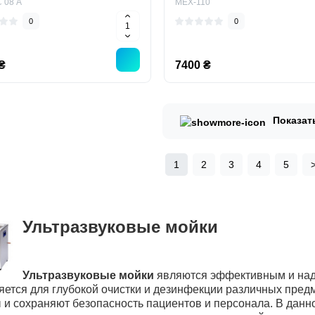
 08 А
MEX-110
0
0
₴
7400 ₴
Показат
1
2
3
4
5
Ультразвуковые мойки
Ультразвуковые мойки
являются эффективным и над
ется для глубокой очистки и дезинфекции различных пред
 и сохраняют безопасность пациентов и персонала. В данн