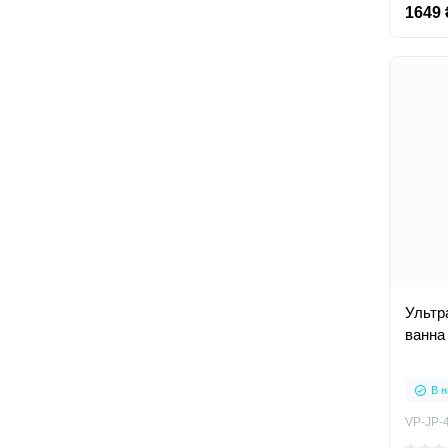
1649 
Ультр
ванна
В н
VP-JP-