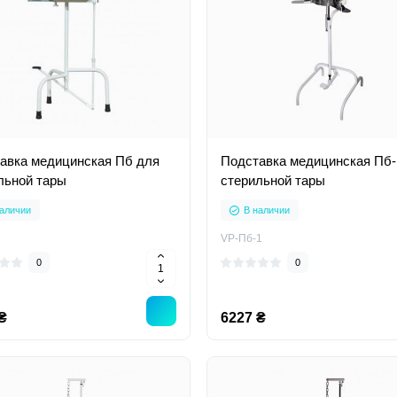
авка медицинская Пб для
Подставка медицинская Пб-
льной тары
стерильной тары
аличии
В наличии
VP-Пб-1
0
0
₴
6227 ₴