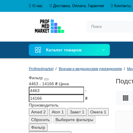
О нас
Доставка, Оплата, Гарантия
Контакты
Каталог товаров
Profmedmarket
Врачам и медицинским учреждениям
Ме
Фильтр
Подст
4463
-
14166
₴
Цена
-
₴
Производитель
Amed
2
Aton
1
Завет
1
Омега
1
Сбросить
Выберите фильтры
Фильтр