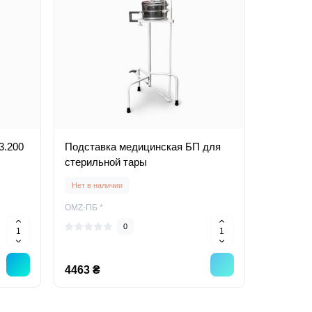
3.200
Подставка медицинская БП для
стерильной тары
Нет в наличии
OMZ-ПБ *
0
4463 ₴