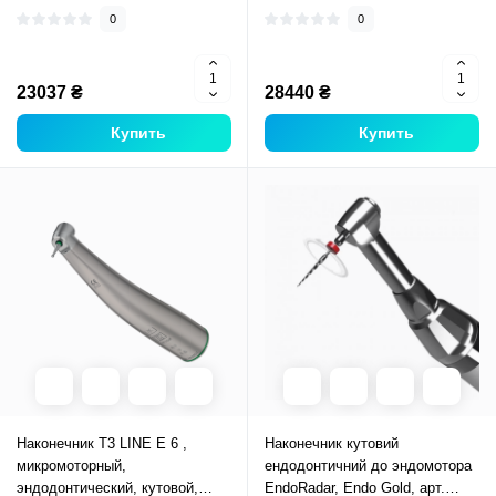
0
0
23037 ₴
28440 ₴
Купить
Купить
Наконечник T3 LINE E 6 ,
Наконечник кутовий
микромоторный,
ендодонтичний до эндомотора
эндодонтический, кутовой,
EndoRadar, Endo Gold, арт.