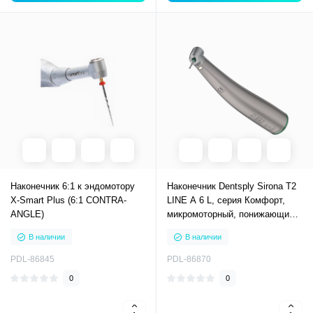
Наконечник 6:1 к эндомотору
Наконечник Dentsply Sirona T2
X-Smart Plus (6:1 CONTRA-
LINE A 6 L, серия Комфорт,
ANGLE)
микромоторный, понижающий,
угловой с редукцией 6:1,
В наличии
В наличии
зеленая маркировка, для
инструментов WB (D-2,35мм)
PDL-86845
PDL-86870
0
0