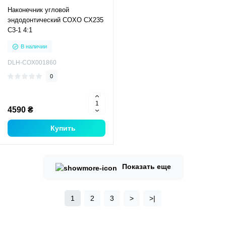
Наконечник угловой
эндодонтический COXO CX235
C3-1 4:1
В наличии
DLH-COX001860
0
4590 ₴
Купить
Показать еще
1
2
3
>
>|