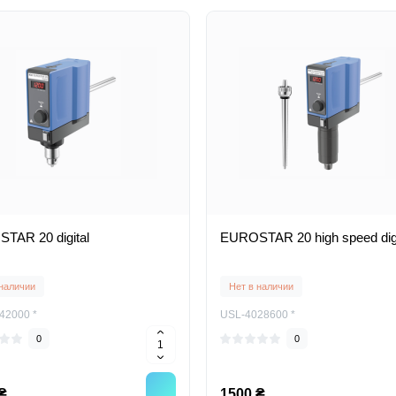
TAR 20 digital
EUROSTAR 20 high speed digi
 наличии
Нет в наличии
42000 *
USL-4028600 *
0
0
₴
1500 ₴