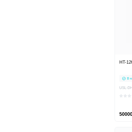
HT-12
В н
USL-DH
50000