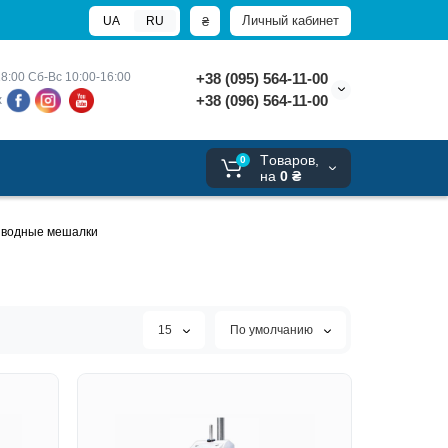
Личный кабинет
₴
UA
RU
8:00 
Сб-Вс 10:00-16:00
+38 (095) 564-11-00
+38 (096) 564-11-00
х
Tоваров,
0
на
0 ₴
иводные мешалки
15
По умолчанию