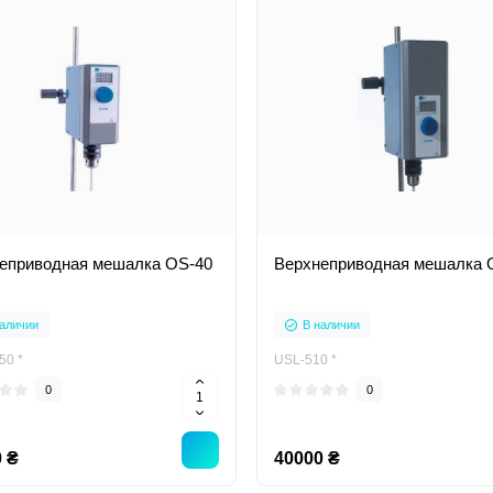
еприводная мешалка OS-40
Верхнеприводная мешалка 
аличии
В наличии
50 *
USL-510 *
0
0
 ₴
40000 ₴