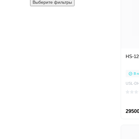
Выберите фильтры
HS-12
В н
USL-DH
29500