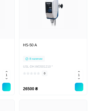
HS-50 А
В наличии
USL-DH.WOS01210 *
0
26500 ₴