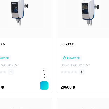
0 А
HS-30 D
аличии
В наличии
.WOS01215 *
USL-DH.WOS01015 *
0
0
 ₴
29600 ₴