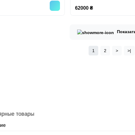
62000 ₴
Показат
1
2
>
>|
ярные товары
ие