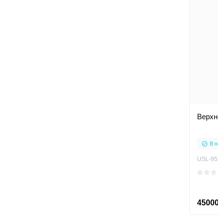
Верхн
В н
USL-95
45000