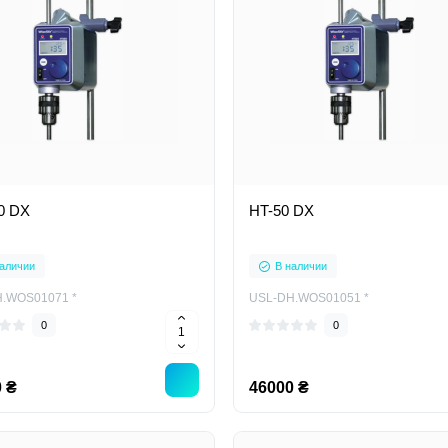
0 DX
HT-50 DX
аличии
В наличии
.WOS01071 *
USL-DH.WOS01051 *
0
0
 ₴
46000 ₴