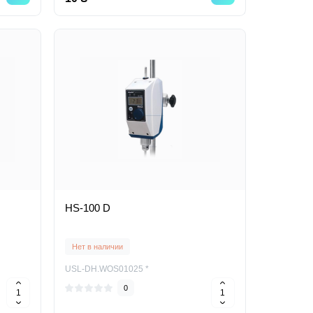
HS-100 D
Нет в наличии
USL-DH.WOS01025 *
0