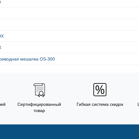
А
DX
X
риводная мешалка OS-300
лей
Сертифицированный
Гибкая система скидок
товар