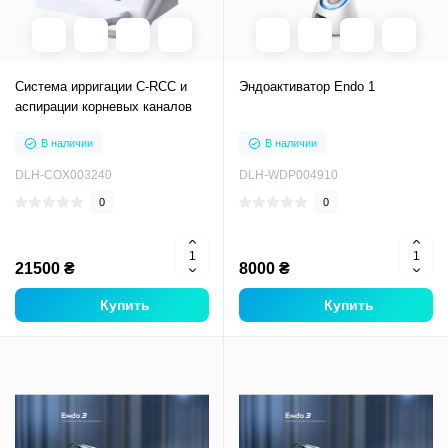
Система ирригации C-RCC и
Эндоактиватор Endo 1
аспирации корневых каналов
В наличии
В наличии
DLH-COX003240
DLH-WDP004910
0
0
21500 ₴
8000 ₴
Купить
Купить