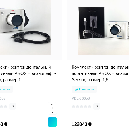
ект - рентген дентальный
Комплект - рентген денталь
тивный PROX + визиограф i-
портативный PROX + визиог
, размер 1
Sensor, размер 1,5
аличии
В наличии
657
PDL-86658
0
0
0 ₴
122843 ₴