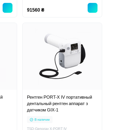
91560 ₴
ый
Рентген PORT-X IV портативный
дентальный рентген аппарат з
датчиком GIX-1
В наличии
TSD-Genoray X-PORT IV