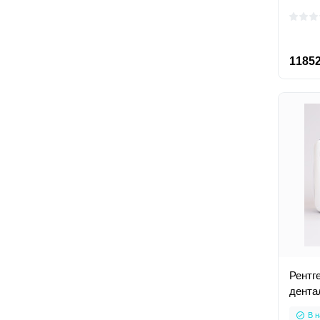
11852
Рентг
дента
В н