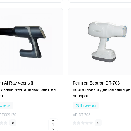
ен Ai Ray черный
Рентген Ecotron DT-703
тивный дентальный рентген
портативный дентальный ре
ат
аппарат
аличии
В наличии
DP009170
VP-DT-703
0
0