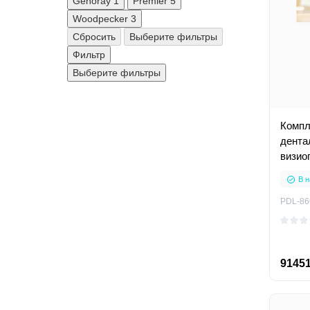
Genoray
1
Premier
5
Woodpecker
3
Сбросить
Выберите фильтры
Фильтр
Выберите фильтры
Компл
дента
визиог
В н
PDL-86
91451