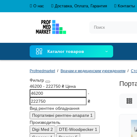
О нас
Доставка, Оплата, Гарантия
Контакты
Каталог товаров
Profmedmarket
Врачам и медицинским учреждениям
Сто
Фильтр
Порт
46200
-
222750
₴
Цена
-
₴
Вид рентген обладнання
Портативні рентген-апарати
1
Производитель
Digi Med
2
DTE-Woodpecker
1