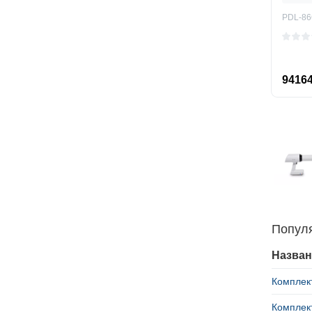
PDL-86
94164
Попул
Назван
Комплект
Комплект