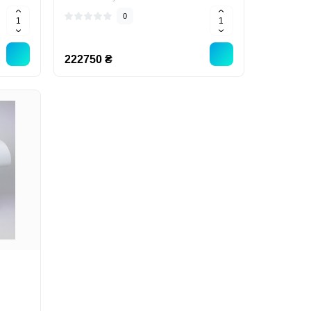
0
222750 ₴