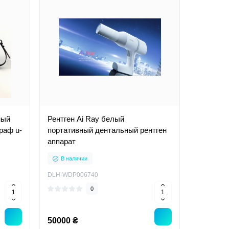
ный
Рентген Ai Ray белый
раф u-
портативный дентальный рентген
аппарат
В наличии
DLH-WDP006740
0
50000 ₴