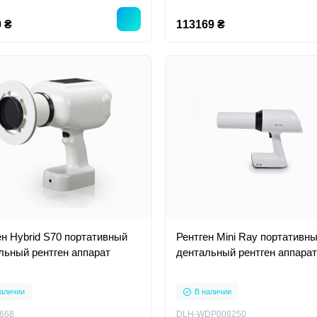
 ₴
113169 ₴
ен Hybrid S70 портативный
Рентген Mini Ray портативн
льный рентген аппарат
дентальный рентген аппарат
аличии
В наличии
668
DLH-WDP008250