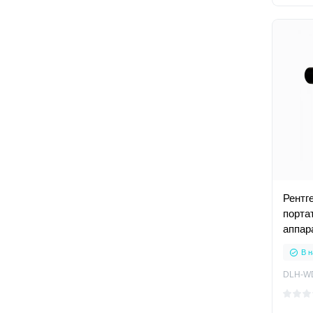
Рентг
порта
аппар
В н
DLH-W