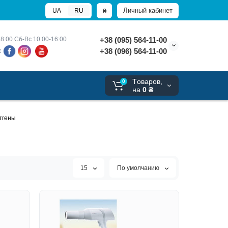
Личный кабинет
₴
UA
RU
8:00 
Сб-Вс 10:00-16:00
+38 (095) 564-11-00
+38 (096) 564-11-00
х
Tоваров,
0
на
0 ₴
тгены
15
По умолчанию