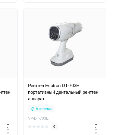
Рентген Ecotron DT-703E
нтген
портативный дентальный рентген
аппарат
В наличии
VP-DT-703E
0