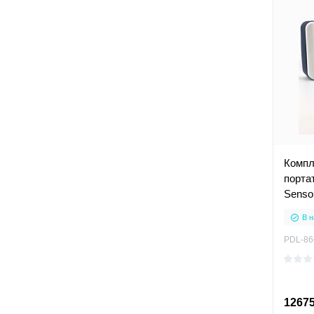
Компл
порта
Sensor
В н
PDL-86
12675