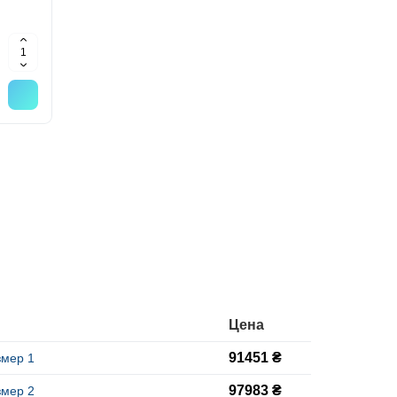
Цена
91451 ₴
змер 1
97983 ₴
змер 2