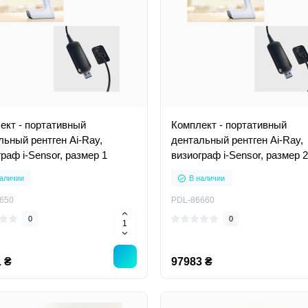
ект - портативный
Комплект - портативный
льный рентген Ai-Ray,
дентальный рентген Ai-Ray,
раф i-Sensor, размер 1
визиограф i-Sensor, размер 2
аличии
В наличии
650
PDL-86660
0
0
 ₴
97983 ₴