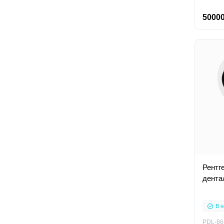
50000
Рентг
дента
В н
PDL-86