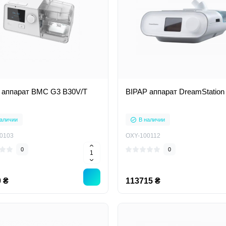
 аппарат BMC G3 B30V/T
BIPAP аппарат DreamStation
аличии
В наличии
0103
OXY-100112
0
0
 ₴
113715 ₴