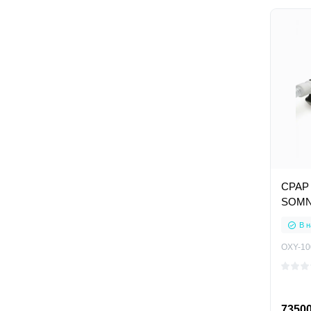
CPAP 
SOMNO
В н
OXY-10
73500