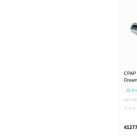
CPAP а
Dream
В н
OXY-82
41277