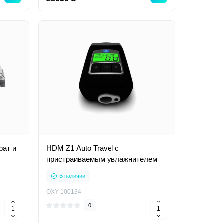
рат и
HDM Z1 Auto Travel с
пристраиваемым увлажнителем
В наличии
OXY-100134
0