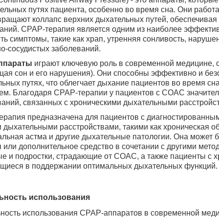
ельных путях пациента, особенно во время сна. Они работ
вращают коллапс верхних дыхательных путей, обеспечивая
аний.
CPAP
-терапия является одним из наиболее эффекти
ть симптомы, такие как храп, утренняя сонливость, наруш
о-сосудистых заболеваний.
ппараты
играют ключевую роль в современной медицине, о
ая сон и его нарушения). Они способны эффективно и без
ьных путях, что облегчает дыхание пациентов во время с
ем. Благодаря
CPAP
-терапии у пациентов с СОАС значител
аний, связанных с хроническими дыхательными расстройс
терапия предназначена для пациентов с диагностированным
 дыхательными расстройствами, такими как хроническая об
льная астма и другие дыхательные патологии. Она может 
 или дополнительное средство в сочетании с другими мето
е и подростки, страдающие от СОАС, а также пациенты с
щиеся в поддержании оптимальных дыхательных функций.
ьность использования
ьность использования
CPAP
-аппаратов в современной меди