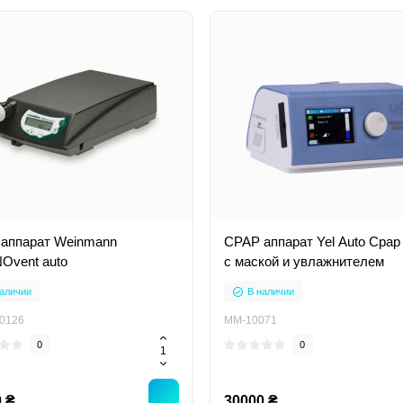
аппарат Weinmann
CPAP аппарат Yel Auto Cpap
vent auto
с маской и увлажнителем
аличии
В наличии
0126
MM-10071
0
0
 ₴
30000 ₴