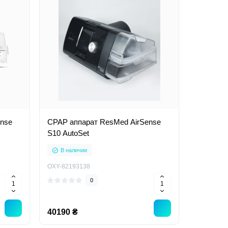
ense
CPAP аппарат ResMed AirSense
S10 AutoSet
В наличии
OXY-82193138
0
40190 ₴