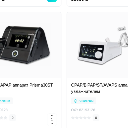
CPAP/APAP аппарат Prisma30ST
CPAP/BіPAP/ST/AVAPS аппа
увлажнителем
аличии
В наличии
0128
OXY-82193126
0
0