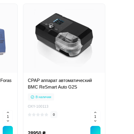
 Foras
CPAP аппарат автоматический
BMC ReSmart Auto G2S
В наличии
OXY-100113
0
28950 ₴