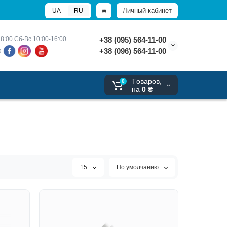
Личный кабинет
₴
UA
RU
8:00 
Сб-Вс 10:00-16:00
+38 (095) 564-11-00
+38 (096) 564-11-00
х
Tоваров,
0
на
0 ₴
15
По умолчанию