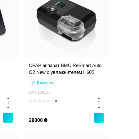
CPAP аппарат BMC ReSmart Auto
G2 New с увлажнителем H60S
В наличии
OXY-100138
0
29000 ₴