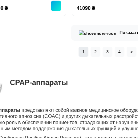
0 ₴
41090 ₴
Показат
1
2
3
4
>
CPAP
-аппараты
ппараты
представляют собой важное медицинское оборудо
тивного апноэ сна (СОАС) и других дыхательных расстрой
ю роль в обеспечении пациентов, страдающих от нарушен
сным методом поддержания дыхательных функций и улучшен
Continuous
Positive
Airway
Pressure
) - это аппараты, котор