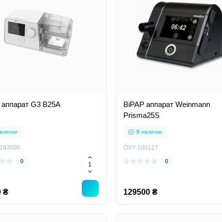
 аппарат G3 B25A
BiPAP аппарат Weinmann
Prisma25S
аличии
В наличии
193000
OXY-100127
0
0
 ₴
129500 ₴