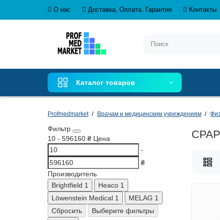
О нас
Доставка, Оплата, Гарантия
Контакты
Каталог товаров
Profmedmarket
Врачам и медицинским учреждениям
Физ
Фильтр
CPAP
10
-
596160
₴
Цена
-
₴
Производитель
Brightfield
1
Heaco
1
Löwenstein Medical
1
MELAG
1
Сбросить
Выберите фильтры