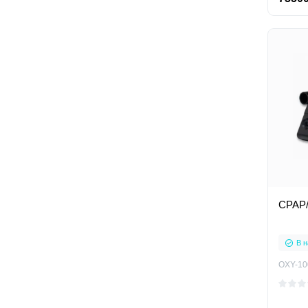
В н
OXY-10