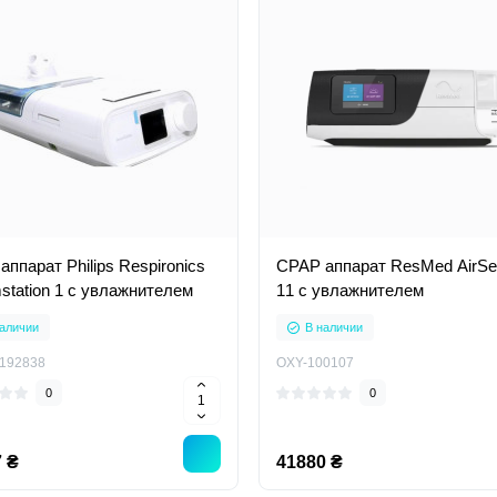
ппарат Philips Respironics
CPAP аппарат ResMed AirS
station 1 с увлажнителем
11 с увлажнителем
аличии
В наличии
192838
OXY-100107
0
0
 ₴
41880 ₴