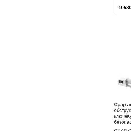
19530
Cpap
а
обструк
ключеву
безопа
CPAP
(