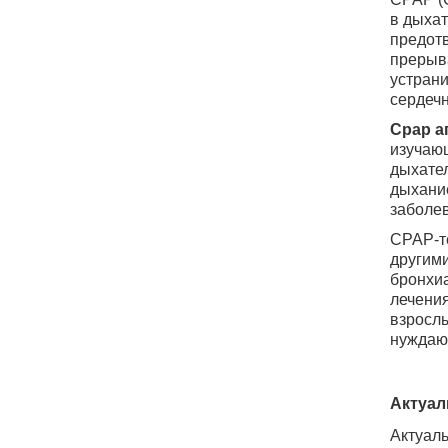
в дыхат
предот
прерыв
устрани
сердечн
Cpap
а
изучающ
дыхател
дыхани
заболев
CPAP
-
другими
бронхиа
лечения
взрослы
нуждаю
Актуал
Актуал