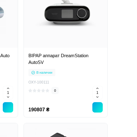
 Auto
BIPAP аппарат DreamStation
AutoSV
В наличии
OXY-100111
0
190807 ₴