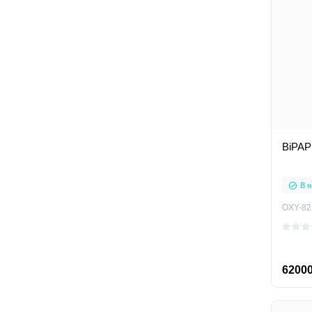
BiPAP
В н
OXY-82
62000