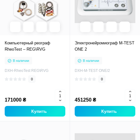
Компьютерный реограф
Электронейромиограф M-TEST
RheoTest – REG\RVG
ONE 2
В наличии
В наличии
DXH-RheoTest REG\RVG
DXH-M-TEST ONE/2
0
0
171000 ₴
451250 ₴
Купить
Купить