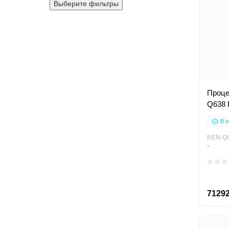
Выберите фильтры
Проце
Q638 B
В н
REN-Q6
*
71292