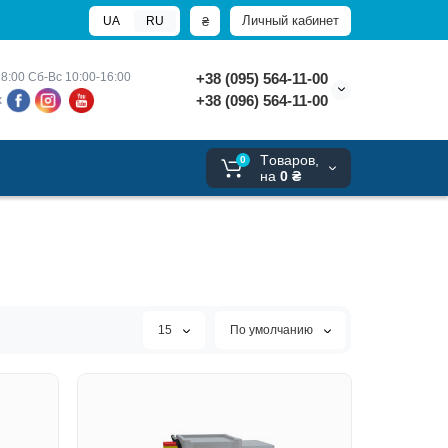
Личный кабинет
₴
UA
RU
8:00 
Сб-Вс 10:00-16:00
+38 (095) 564-11-00
+38 (096) 564-11-00
х
Tоваров,
0
на
0 ₴
15
По умолчанию