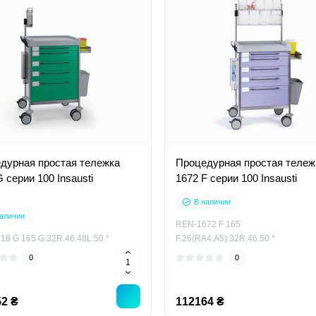
дурная простая тележка
Процедурная простая тележ
 серии 100 Insausti
1672 F серии 100 Insausti
В наличии
аличии
REN-1672 F 165
8 G 165 G.32R.46.48L.50 *
F.26(RA4.A5).32R.46.50 *
0
0
2 ₴
112164 ₴