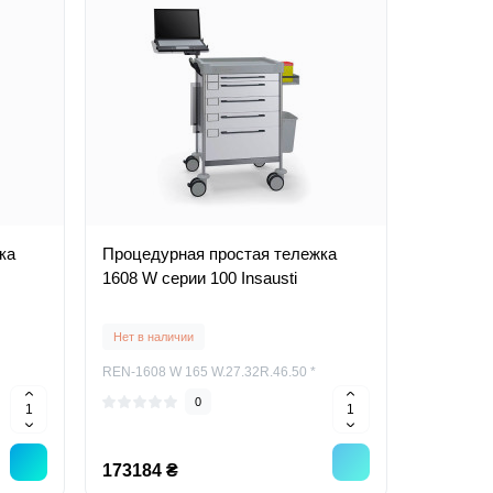
ка
Процедурная простая тележка
1608 W серии 100 Insausti
Нет в наличии
REN-1608 W 165 W.27.32R.46.50 *
0
173184 ₴