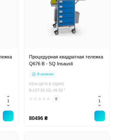
лежка
Процедурная квадратная тележка
Q676 B - SQ Insausti
В наличии
REN-Q676 B SQ065
B.AST.30.32L.46.50 *
0
80496 ₴