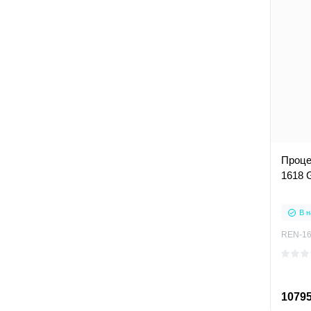
Проце
1618 G
В н
REN-161
10795