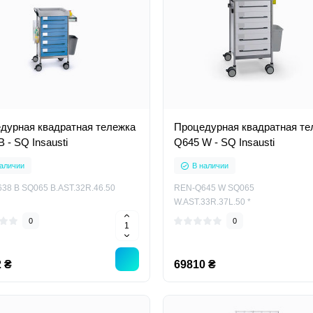
дурная квадратная тележка
Процедурная квадратная те
 - SQ Insausti
Q645 W - SQ Insausti
аличии
В наличии
38 B SQ065 B.AST.32R.46.50
REN-Q645 W SQ065
W.AST.33R.37L.50 *
0
0
 ₴
69810 ₴