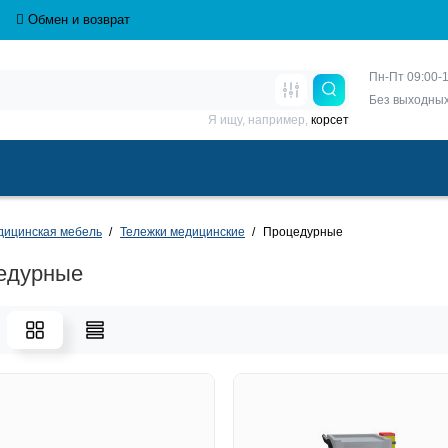
Обмен и возврат
Пн-Пт 09:00-1
Без выходны
Я ищу, например,
корсет
дицинская мебель
Тележки медицинские
Процедурные
едурные