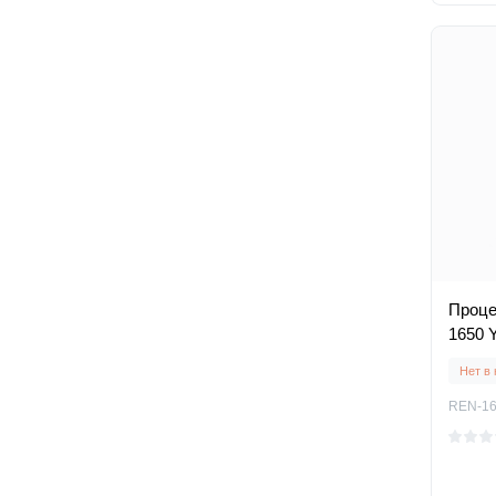
Проце
1650 Y
Нет в
REN-165