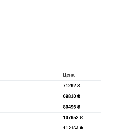
Цена
71292 ₴
69810 ₴
80496 ₴
107952 ₴
112164 ₴