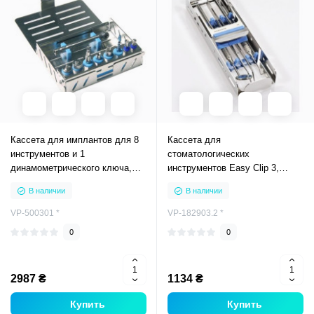
Кассета для имплантов для 8
Кассета для
инструментов и 1
стоматологических
динамометрического ключа,
инструментов Easy Clip 3,
500301
182903.2
В наличии
В наличии
VP-500301 *
VP-182903.2 *
0
0
2987 ₴
1134 ₴
Купить
Купить