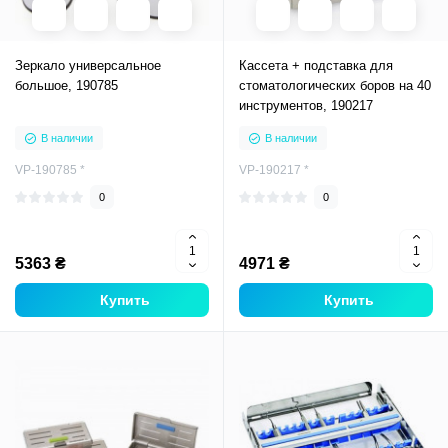
Зеркало универсальное
Кассета + подставка для
большое, 190785
стоматологических боров на 40
инструментов, 190217
В наличии
В наличии
VP-190785 *
VP-190217 *
0
0
5363 ₴
4971 ₴
Купить
Купить