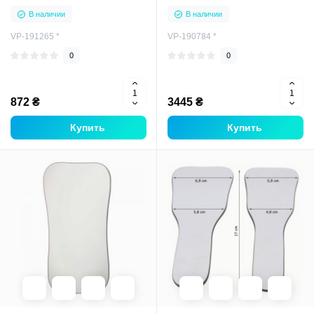
191265
В наличии
В наличии
VP-191265 *
VP-190784 *
0
0
872 ₴
3445 ₴
Купить
Купить