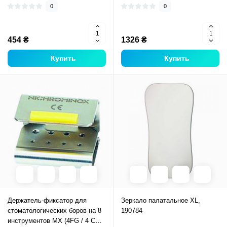
0
0
454 ₴
1326 ₴
Купить
Купить
Держатель-фиксатор для
Зеркало палатальное XL,
стоматологических боров на 8
190784
инструментов MX (4FG / 4 CA),