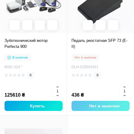
Зуботехнический мотор
Педаль реостатная SFP 73 (Е-
Perfecta 900
II)
В наличии
Нет в наличии
MSD-324 *
DLH-DZI004301
0
0
125610 ₴
436 ₴
Купить
Нет в наличии