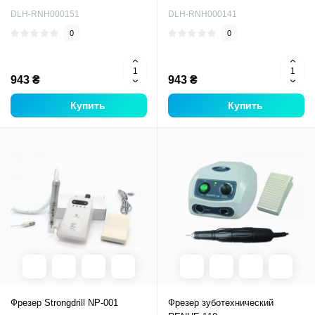
DLH-RNH000151
DLH-RNH000141
0
0
943 ₴
943 ₴
Купить
Купить
Фрезер Strongdrill NP-001
Фрезер зуботехнический