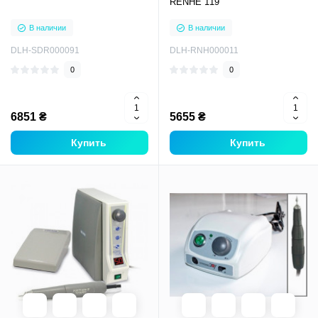
RENHE 119
В наличии
В наличии
DLH-SDR000091
DLH-RNH000011
0
0
6851 ₴
5655 ₴
Купить
Купить