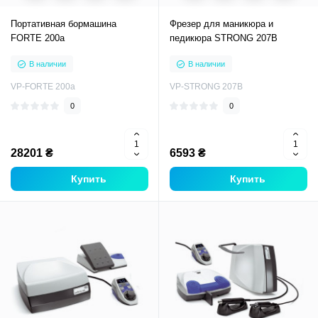
Портативная бормашина
Фрезер для маникюра и
FORTE 200a
педикюра STRONG 207В
В наличии
В наличии
VP-FORTE 200a
VP-STRONG 207В
0
0
28201 ₴
6593 ₴
Купить
Купить