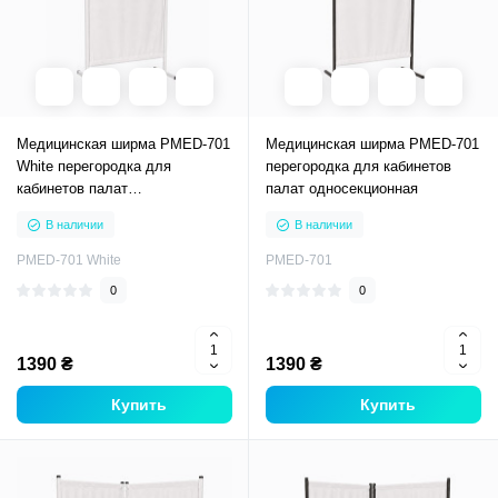
Медицинская ширма PMED-701
Медицинская ширма PMED-701
White перегородка для
перегородка для кабинетов
кабинетов палат
палат односекционная
односекционная с белым
В наличии
В наличии
каркасом
PMED-701 White
PMED-701
0
0
1390 ₴
1390 ₴
Купить
Купить