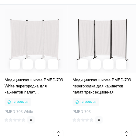
Медицинская ширма PMED-703
Медицинская ширма PMED-703
White перегородка для
перегородка для кабинетов
кабинетов палат
палат трехсекционная
трехсекционная с белым
В наличии
В наличии
каркасом
PMED-703 White
PMED-703
0
0