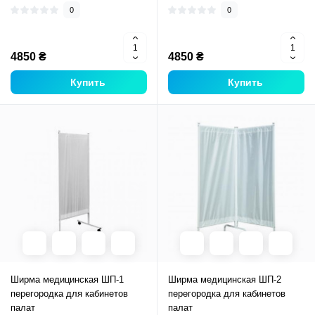
0
0
4850 ₴
4850 ₴
Купить
Купить
Ширма медицинская ШП-1
Ширма медицинская ШП-2
перегородка для кабинетов
перегородка для кабинетов
палат
палат