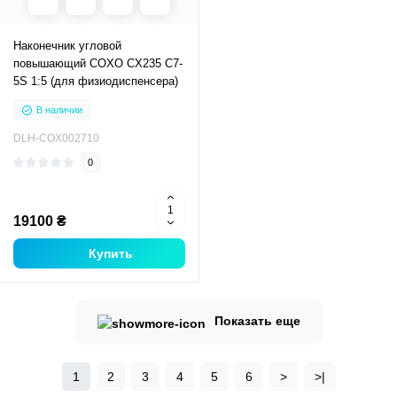
Наконечник угловой
повышающий COXO CX235 C7-
5S 1:5 (для физиодиспенсера)
В наличии
DLH-COX002710
0
19100 ₴
Купить
Показать еще
1
2
3
4
5
6
>
>|