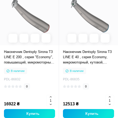
Наконечник Dentsply Sirona T3
Наконечник Dentsply Sirona T3
LINE E 200 , серия "Economy",
LINE E 40 , серия Economy,
повышающий, микромоторный,
микромоторный, кутовой,
угловой, повышение 1:5,
передаточное число 1:1, синяя
В наличии
В наличии
красная маркировка, для
маркировка, для инструментов
инструментов FG (D-1,6м)
WB (D-2,35мм)
PDL-86832
PDL-86835
0
0
16922 ₴
12513 ₴
Купить
Купить