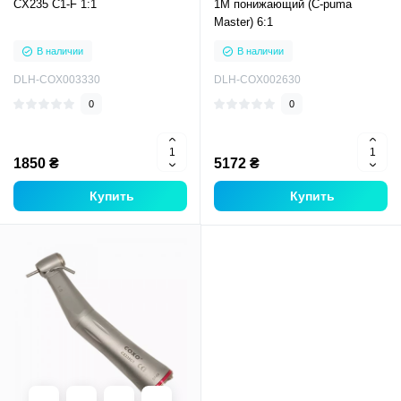
CX235 C1-F 1:1
1M понижающий (C-puma
Master) 6:1
В наличии
В наличии
DLH-COX003330
DLH-COX002630
0
0
1850 ₴
5172 ₴
Купить
Купить