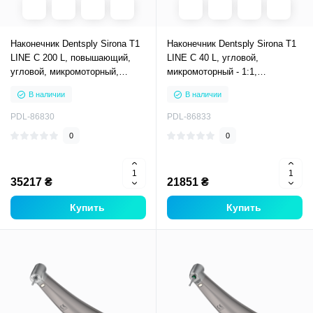
Наконечник Dentsply Sirona T1
Наконечник Dentsply Sirona T1
LINE C 200 L, повышающий,
LINE C 40 L, угловой,
угловой, микромоторный,
микромоторный - 1:1,
передаточное число 1:5,
титановый корпус, DLC-
В наличии
В наличии
титановый корпус, DLC-
покрытия подшипников,
покрытия подшипников,
светловод, кнопочная система
PDL-86830
PDL-86833
кнопочна
зажимной
0
0
35217 ₴
21851 ₴
Купить
Купить