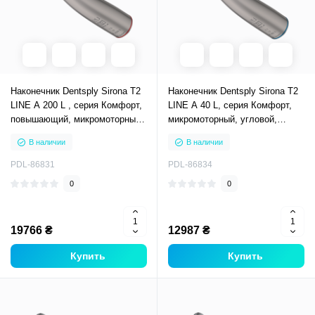
Наконечник Dentsply Sirona T2
Наконечник Dentsply Sirona T2
LINE A 200 L , серия Комфорт,
LINE A 40 L, серия Комфорт,
повышающий, микромоторный,
микромоторный, угловой,
угловой, передаточное число
передаточное число 1:1, синее
В наличии
В наличии
1:5, красное маркирование
маркирование, для
инструментов WB (D-2,35мм)
PDL-86831
PDL-86834
0
0
19766 ₴
12987 ₴
Купить
Купить